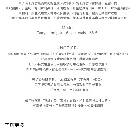
※
衣長由肩
膀
最高點開始量度，高領設計高出肩膀的部份將不包含在內
※尺碼由人手量度，會因布料彈性、水洗處理、測量起點等因素，
有1-3cm的誤差請見諒
※物料、顏色及版型尺寸等或因批次不同略有偏差，購買前請加以考慮
※顯示器不同有機會造成色差，介意者慎選，
並不接受
色差
為由申請取消訂單或退款
Model
Tanya | height 161cm waist 23.5"
- NOTICE -
圖片僅供參考，或
有外在因素（如拍攝當刻光線、
顯示器等
）而出現顏色輕微偏差的情
況，
已盡量還原實物顏色及附上懸掛圖作參考。
由於不接受
色差
為由申請取消訂單或退款，
介意者慎選。
如對商品有疑問，歡迎親臨Showroom試穿或向客服查詢。
預訂的時間需要7 - 21個工作天（不含週末/假日）
並不接受預訂時間太長為由申請取消訂單或退款
不接急單，請下單前斟酌考慮
-
如同時購買「預訂」及「現貨」商品，將全單齊貨安排出貨，
如需分批寄出，可聯絡客服協助安排，或需補運費
了解更多