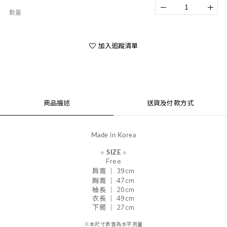
數量
加入追蹤清單
商品描述
送貨及付款方式
Made in Korea
⟐
SIZE
⟐
Free
肩寬 ｜ 39
cm
胸寬 ｜ 47
cm
袖長 ｜ 20cm
衣長 ｜ 49cm
下擺 ｜ 27cm
※本尺寸表皆為水平測量