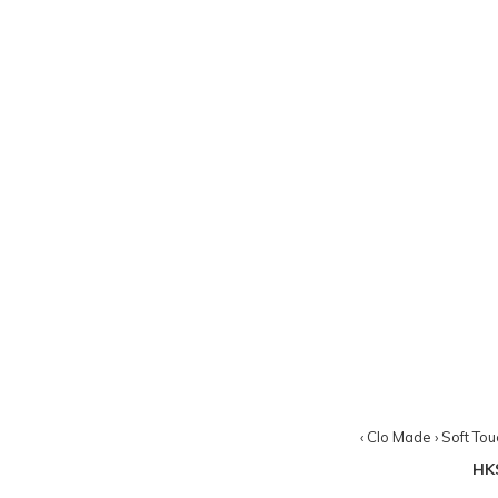
‹ Clo Made › Soft 
HK