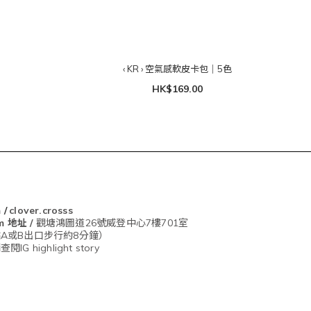
‹ KR › 空氣感軟皮卡包｜5色
HK$169.00
m
/
clover.crosss
om
地址 /
觀塘鴻圖道26號威登中心7樓701室
A或B出口步行約8分鐘）
G highlight story