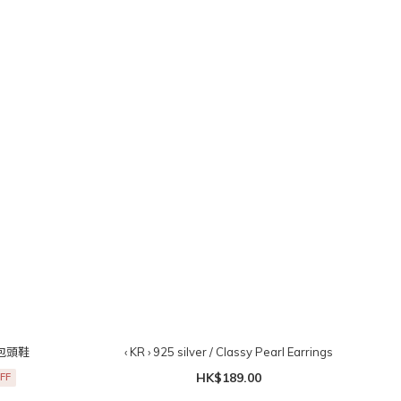
笨笨包頭鞋
‹ KR › 925 silver / Classy Pearl Earrings
HK$189.00
FF