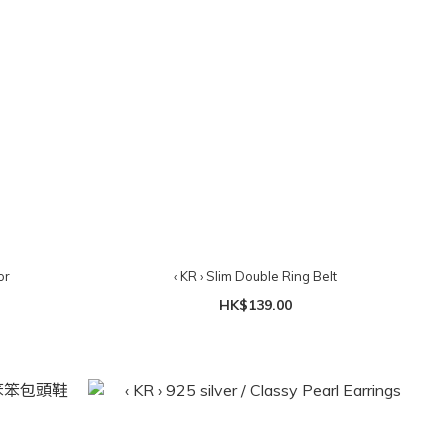
or
‹ KR › Slim Double Ring Belt
HK$139.00