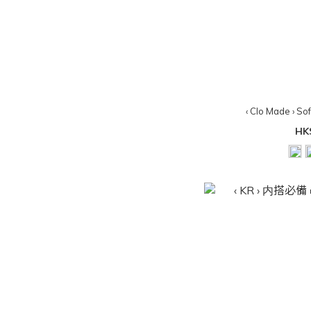
‹ Clo Made › So
HK