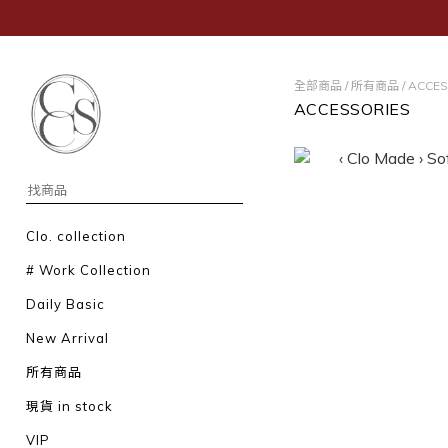
全部商品
/
所有商品
/
ACCES
ACCESSORIES
Clo. collection
# Work Collection
Daily Basic
New Arrival
所有商品
現貨 in stock
VIP