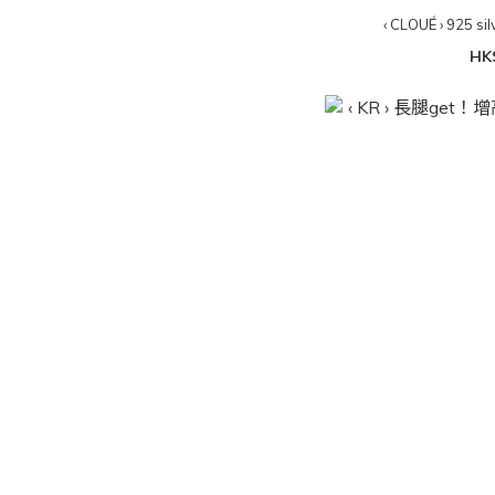
‹ CLOUÉ › 925 sil
HK