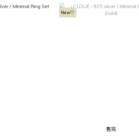
New♡
售完