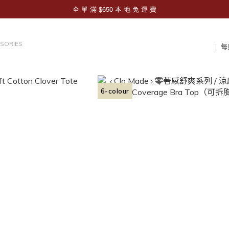
SORIES
每
6-colour