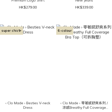
Premium Logo Shirt
New Jeans
HK$279.00
HK$339.00
super chic✨
6-colour
‹ Clo Made › Besties V-neck
‹ Clo Made › 零著感舒爽系列 /
Dress
涼感Breathy Full Coverage
Bra Top（可拆胸墊）