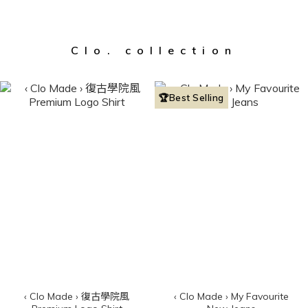
Clo. collection
🏆Best Selling
‹ Clo Made › 復古學院風
‹ Clo Made › My Favourite