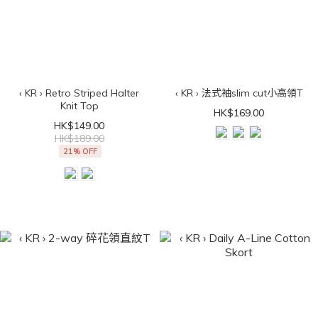
‹ KR › Retro Striped Halter
‹ KR › 法式袖slim cut小高領T
Knit Top
HK$169.00
HK$149.00
HK$189.00
21% OFF