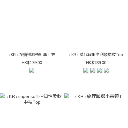
‹ KR › 花瓣邊綁帶針織上衣
‹ KR › 莫代爾🧵亨利領坑紋Top
HK$179.00
HK$189.00