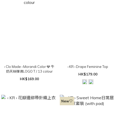
‹ Clo Made › Morandi Color 🩶 牛
‹ KR › Drape Feminine Top
奶天絲彈滑LOGO T / 13 colour
HK$179.00
HK$169.00
New♡