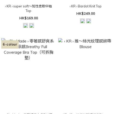
‹ KR › super soft～知性柔軟中袖
‹ KR › Bardot Knit Top
Top
HK$249.00
HK$169.00
6-colour