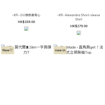
‹ KR › 小U領修身背心
‹ KR › Alexandra Short-sleeve
Shirt
HK$159.00
HK$279.00
New♡
new in