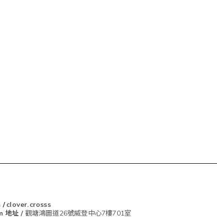
m
/
clover.crosss
om
地址 /
觀塘鴻圖道26號威登中心7樓701室