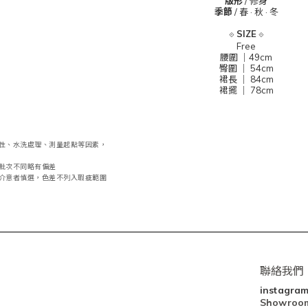
版形
/ 修身
季節
/
春 · 秋
·
冬
⟐
SIZE
⟐
Free
腰圍 ｜49cm
臀圍 ｜ 54cm
裙長 ｜ 84cm
裙擺 ｜ 78cm
性、水洗處理、測量起點等因素，
批次不同略有偏差
介意者慎選，色差不列入瑕疵範圍
聯絡我們
instagra
Showro