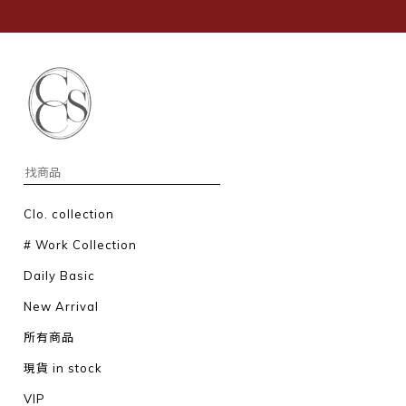
Clo. collection
# Work Collection
Daily Basic
New Arrival
所有商品
現貨 in stock
VIP