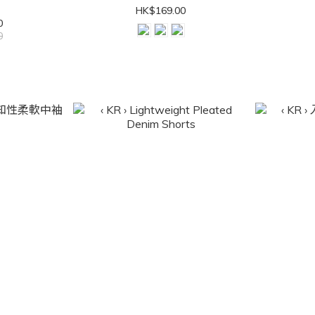
HK$169.00
0
0