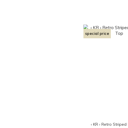
special price
‹ KR › Retro Striped 