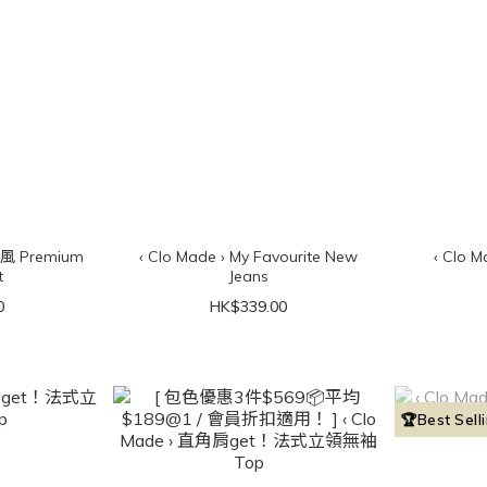
院風 Premium
‹ Clo Made › My Favourite New
‹ Clo Made › Bes
t
Jeans
0
HK$339.00
🏆Best Sell