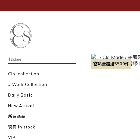
🏆熱賣超過5500件
Clo. collection
# Work Collection
Daily Basic
New Arrival
所有商品
現貨 in stock
VIP