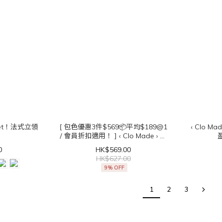
肩get！法式立領
[ 包色優惠3件$569📦平均$189@1
‹ Clo Made › 任何場合適用✨超輕
/ 會員折扣適用！ ] ‹ Clo Made › 直
角肩get！法式立領無袖Top
0
HK$569.00
HK$627.00
9% OFF
1
2
3