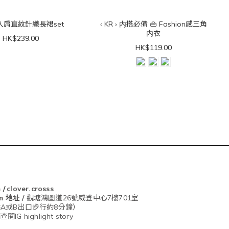
 › 入肩直紋針織長裙set
‹ KR › 内搭必備 👜 Fashion感三角
内衣
HK$239.00
HK$119.00
m
/
clover.crosss
om
地址 /
觀塘鴻圖道26號威登中心7樓701室
A或B出口步行約8分鐘）
G highlight story