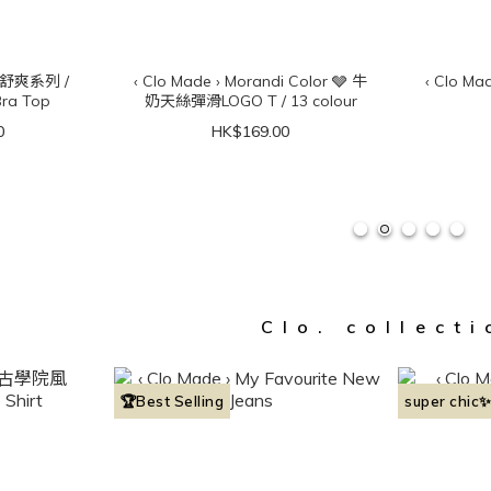
著感舒爽系列 /
‹ Clo Made › Morandi Color 🩶 牛
‹ Clo Ma
ra Top
奶天絲彈滑LOGO T / 13 colour
0
HK$169.00
Clo. collecti
🏆Best Selling
super chic