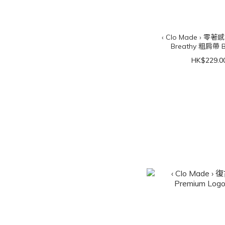
‹ Clo Made › 零
Breathy 粗肩帶 B
HK$229.0