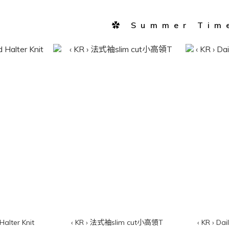
✿ Summer Tim
Halter Knit
‹ KR › 法式袖slim cut小高領T
‹ KR › Da