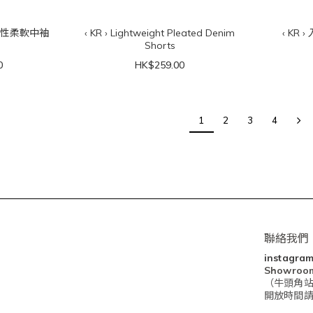
ft～知性柔軟中袖
‹ KR › Lightweight Pleated Denim
‹ KR
Shorts
0
HK$259.00
1
2
3
4
聯絡我們
instagra
Showro
（牛頭角站
開放時間請查閱I