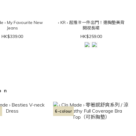
de › My Favourite New
‹ KR › 超推🥂一件出門！連胸墊美背
Jeans
開衩長裙
HK$339.00
HK$259.00
on
✨
6-colour