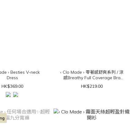
ties V-neck
‹ Clo Made › 零著感舒爽系列 / 涼
Dress
感Breathy Full Coverage Bra
Top（可拆胸墊）
HK$369.00
HK$219.00
ing