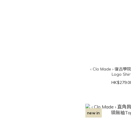
‹ Clo Made › 復古學
Logo Shir
HK$279.0
new in