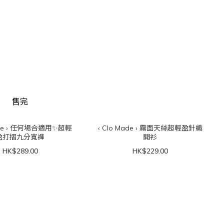
售完
‹ Clo Made › 霧面天絲超輕盈針織
盈打摺九分寬褲
開衫
HK$289.00
HK$229.00