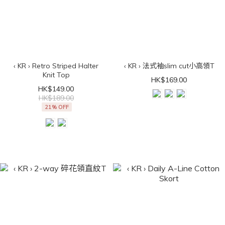
‹ KR › Retro Striped Halter
‹ KR › 法式袖slim cut小高領T
Knit Top
HK$169.00
HK$149.00
HK$189.00
21% OFF