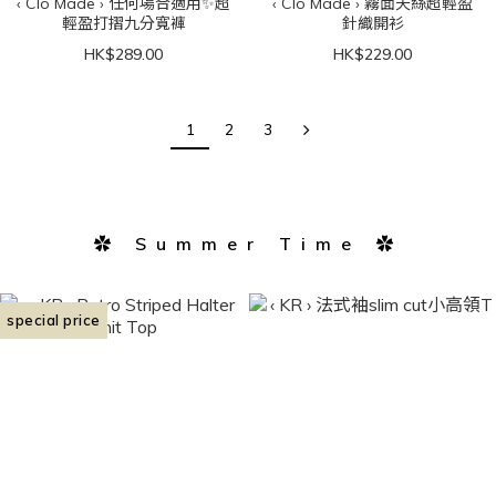
‹ Clo Made › 任何場合適用✨超
‹ Clo Made › 霧面天絲超輕盈
輕盈打摺九分寬褲
針織開衫
HK$289.00
HK$229.00
1
2
3
✿ Summer Time ✿
special price