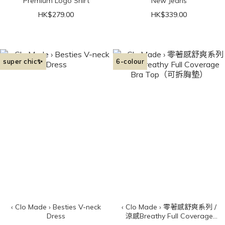
Premium Logo Shirt
New Jeans
HK$279.00
HK$339.00
super chic✨
6-colour
‹ Clo Made › Besties V-neck
‹ Clo Made › 零著感舒爽系列 /
Dress
涼感Breathy Full Coverage
Bra Top（可拆胸墊）