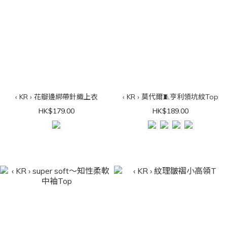
‹ KR › 花瓣邊綁帶針織上衣
‹ KR › 莫代爾🧵亨利領坑紋Top
HK$179.00
HK$189.00