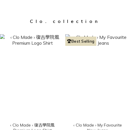
Clo. collection
🏆Best Selling
‹ Clo Made › 復古學院風
‹ Clo Made › My Favourite