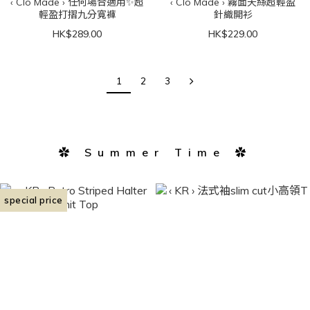
‹ Clo Made › 任何場合適用✨超
‹ Clo Made › 霧面天絲超輕盈
輕盈打摺九分寬褲
針織開衫
HK$289.00
HK$229.00
1
2
3
✿ Summer Time ✿
special price