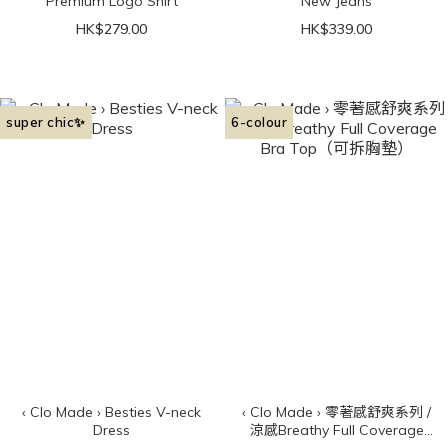
Premium Logo Shirt
New Jeans
HK$279.00
HK$339.00
super chic✨
6-colour
‹ Clo Made › Besties V-neck
‹ Clo Made › 零著感舒爽系列 /
Dress
涼感Breathy Full Coverage
Bra Top（可拆胸墊）