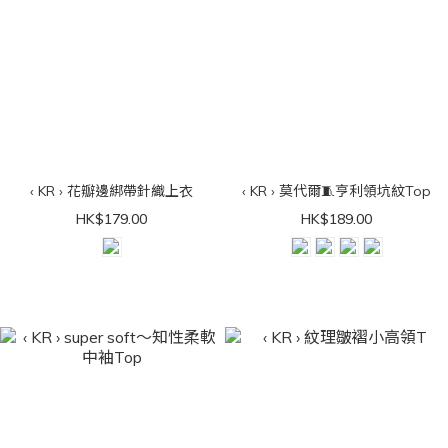
‹ KR › 花瓣邊綁帶針織上衣
‹ KR › 莫代爾🧵亨利領坑紋Top
HK$179.00
HK$189.00