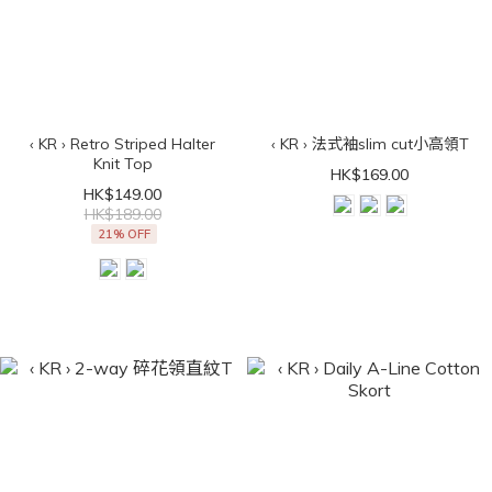
‹ KR › Retro Striped Halter
‹ KR › 法式袖slim cut小高領T
Knit Top
HK$169.00
HK$149.00
HK$189.00
21% OFF