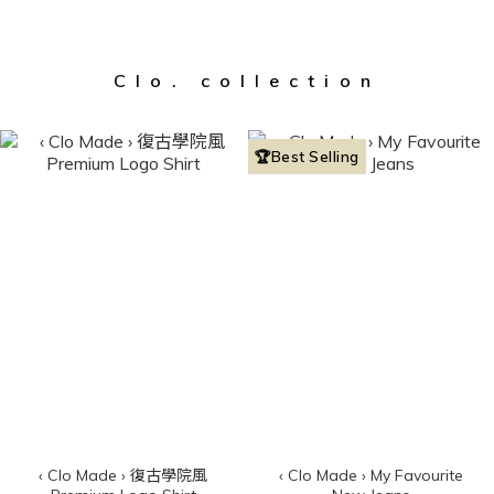
Clo. collection
🏆Best Selling
‹ Clo Made › 復古學院風
‹ Clo Made › My Favourite