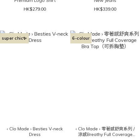
Premium Logo Shirt
New Jeans
HK$279.00
HK$339.00
super chic✨
6-colour
‹ Clo Made › Besties V-neck
‹ Clo Made › 零著感舒爽系列 /
Dress
涼感Breathy Full Coverage
Bra Top（可拆胸墊）