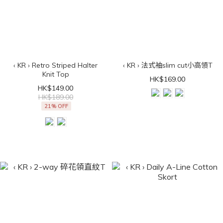
‹ KR › Retro Striped Halter
‹ KR › 法式袖slim cut小高領T
Knit Top
HK$169.00
HK$149.00
HK$189.00
21% OFF