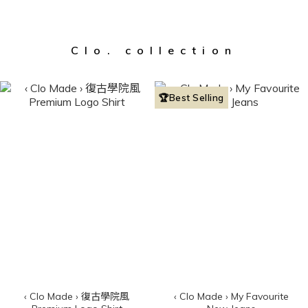
Clo. collection
🏆Best Selling
‹ Clo Made › 復古學院風
‹ Clo Made › My Favourite