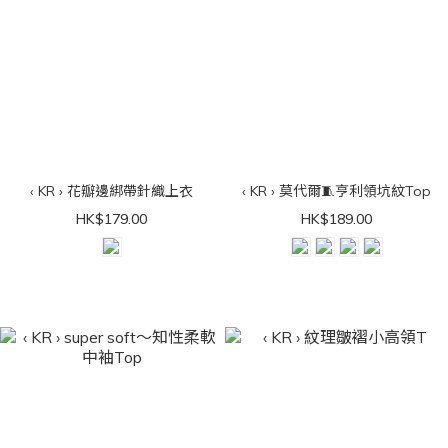
‹ KR › 花瓣邊綁帶針織上衣
‹ KR › 莫代爾🧵亨利領坑紋Top
HK$179.00
HK$189.00