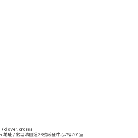
m
/
clover.crosss
om
地址 /
觀塘鴻圖道26號威登中心7樓701室