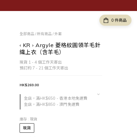
件商品
全部商品
/
所有商品
/
外套
‹ KR › Argyle 菱格紋圓領羊毛針
織上衣（含羊毛）
現貨 1 - 4 個工作天寄出
預訂約 7 - 21 個工作天寄出
HK$269.00
全店，滿HK$650 - 香港本地免運費
全店，滿HK$850 - 澳門免運費
庫存
: 現貨
現貨