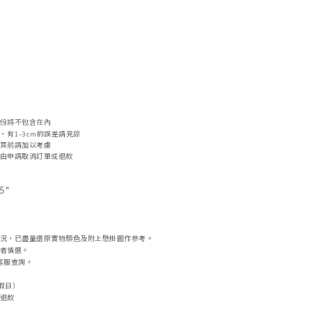
份將不包含在內
，
有1-3cm的誤差請見諒
買前請加以考慮
由申請取消訂單或退款
.5"
況，
已盡量還原實物顏色及附上懸掛圖作參考。
者慎選。
向客服查詢。
/假日）
退款