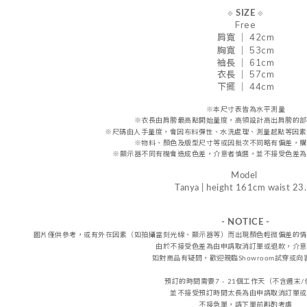
⟐
SIZE
⟐
Free
肩
寬
｜ 42cm
胸寬 ｜ 53
cm
袖長 ｜ 61cm
衣長 ｜ 57cm
下擺 ｜ 44cm
※本尺寸表皆為水平測量
※
衣長由肩
膀
最高點開始量度，高領設計高出肩膀的部
※尺碼由人手量度，會因布料彈性、水洗處理、測量起點等因素
※物料、顏色及版型尺寸等或因批次不同略有偏差，購
※顯示器不同有機會造成色差，介意者慎選，
並不接受
色差
為
Model
Tanya | height 161cm waist 23
- NOTICE -
圖片僅供參考，或
有外在因素（如拍攝當刻光線、
顯示器等
）而出現顏色輕微偏差的情
由於不接受
色差
為由申請取消訂單或退款，
介意
如對商品有疑問，歡迎親臨Showroom試穿或
預訂的時間需要7 - 21個工作天（不含週末
並不接受預訂時間太長為由申請取消訂單或
不接急單，請下單前斟酌考慮