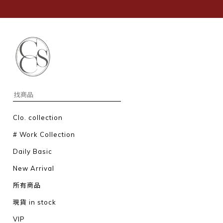
Clo. collection
# Work Collection
Daily Basic
New Arrival
所有商品
現貨 in stock
VIP