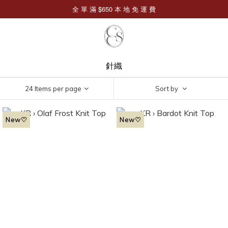
針織
24 Items per page
Sort by
New♡
New♡