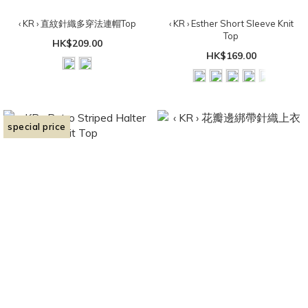
‹ KR › 直紋針織多穿法連帽Top
‹ KR › Esther Short Sleeve Knit
Top
HK$209.00
HK$169.00
special price