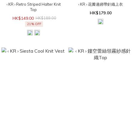
‹ KR › Retro Striped Halter Knit
‹ KR › 花瓣邊綁帶針織上衣
Top
HK$179.00
HK$149.00
HK$189.00
21% OFF