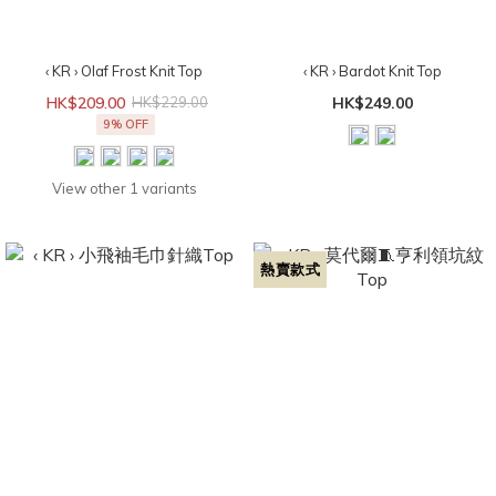
‹ KR › Olaf Frost Knit Top
‹ KR › Bardot Knit Top
HK$209.00
HK$229.00
HK$249.00
9% OFF
View other 1 variants
熱賣款式