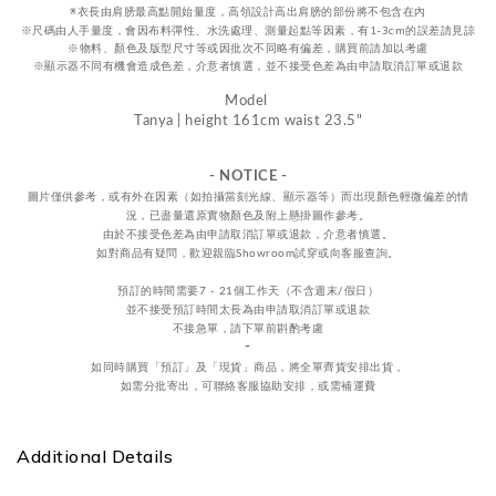
※
衣長由肩
膀
最高點開始量度，高領設計高出肩膀的部份將不包含在內
※尺碼由人手量度，會因布料彈性、水洗處理、測量起點等因素，
有1-3cm的誤差請見諒
※物料、顏色及版型尺寸等或因批次不同略有偏差，購買前請加以考慮
※顯示器不同有機會造成色差，介意者慎選，
並不接受
色差
為由申請取消訂單或退款
Model
Tanya | height 161cm waist 23.5"
- NOTICE -
圖片僅供參考，或
有外在因素（如拍攝當刻光線、
顯示器等
）而出現顏色輕微偏差的情
況，
已盡量還原實物顏色及附上懸掛圖作參考。
由於不接受
色差
為由申請取消訂單或退款，
介意者慎選。
如對商品有疑問，歡迎親臨Showroom試穿或向客服查詢。
預訂的時間需要7 - 21個工作天（不含週末/假日）
並不接受預訂時間太長為由申請取消訂單或退款
不接急單，請下單前斟酌考慮
-
如同時購買「預訂」及「現貨」商品，將全單齊貨安排出貨，
如需分批寄出，可聯絡客服協助安排，或需補運費
Additional Details