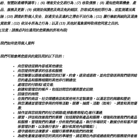
紛、智慧財產權爭議等 )； (6) 增進安全交易行為；(7) 收取債務； (8) 通知您商業機會、產
品、服務及更新；(9) 偵測並保護您及商店免於錯誤、詐欺或其他犯罪行為，並監測遵法風
險；(10) 調查針對個人安全、財產安全及違約之潛在不法行為；(11) 履行條款與細則及退換
貨政策；(12) 依法令所為之行為；以及 (13) 其他於蒐集當時取得您同意之目的。
[注意：請務必列出適用於您業務的所有內容]
我們如何使用個人資料
我們可能會將您提供的資訊用於以下目的：
向您發送促銷內容或其他通信;
向您提供所要求的信息和服務;
與您聯繫以跟進或確認您的訂單，約會，退貨或退款，並向您發送與我們提供給
您的產品和服務相關的其他非行銷通信;
處理您的付款和/或交易;
創建和管理您的帳戶，包括訪問您的購買歷史記錄;
回復您的詢問;
在我們的商店、社交媒體商店和其他地方定製廣告，以滿足您的興趣和歷史;
與您溝通並管理您參與的特殊活動、競賽、抽獎、活動（如有）、調查和其他優
惠;
操作並與您就我們的社交網路或[移動應用程式]進行溝通;
運營、評估和改進我們的業務（包括開發新產品和服務，增強和改進我們的產品
和服務，管理我們的溝通，分析我們的產品，執行市場研究、數據分析和客戶關
係管理計劃，以及執行會計、審計和其他內部職能）;
遵守適用的法律要求、相關行業標準和我們的政策;
為避免重複並確保您的資訊的準確性，請定期在內部或通過我們的服務提供者進