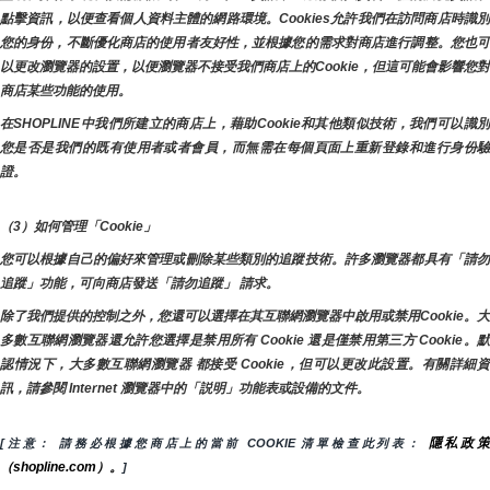
點擊資訊，以便查看個人資料主體的網路環境。Cookies允許我們在訪問商店時識別
您的身份，不斷優化商店的使用者友好性，並根據您的需求對商店進行調整。您也可
以更改瀏覽器的設置，以便瀏覽器不接受我們商店上的Cookie，但這可能會影響您對
商店某些功能的使用。
在SHOPLINE中我們所建立的商店上，藉助Cookie和其他類似技術，我們可以識別
您是否是我們的既有使用者或者會員，而無需在每個頁面上重新登錄和進行身份驗
證。
（3）如何管理「Cookie」
您可以根據自己的偏好來管理或刪除某些類別的追蹤技術。許多瀏覽器都具有「請勿
追蹤」功能，可向商店發送「請勿追蹤」 請求。
除了我們提供的控制之外，您還可以選擇在其互聯網瀏覽器中啟用或禁用Cookie。大
多數互聯網瀏覽器還允許您選擇是禁用所有 Cookie 還是僅禁用第三方 Cookie。默
認情況下，大多數互聯網瀏覽器 都接受 Cookie，但可以更改此設置。有關詳細資
訊，請參閱 Internet 瀏覽器中的「説明」功能表或設備的文件。
隱私政
[注意： 請務必根據您商店上的當前 COOKIE 清單檢查此列表： 
（shopline.com）。
]