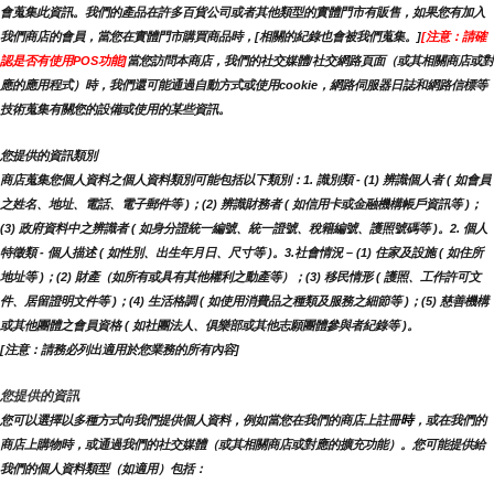
會蒐集此資訊。我們的產品在許多百貨公司或者其他類型的實體門市有販售，如果您有加入
我們商店的會員，當您在實體門市購買商品時，[相關的紀錄也會被我們蒐集。]
[注意：請確
認是否有使用POS功能]
當您訪問本商店，我們的社交媒體/社交網路頁面（或其相關商店或對
應的應用程式）時，我們還可能通過自動方式或使用cookie，網路伺服器日誌和網路信標等
技術蒐集有關您的設備或使用的某些資訊。
您提供的資訊類別
商店蒐集您個人資料之個人資料類別可能包括以下類別：1. 識別類 - (1) 辨識個人者 ( 如會員
之姓名、地址、電話、電子郵件等 )；(2) 辨識財務者 ( 如信用卡或金融機構帳戶資訊等 )；
(3) 政府資料中之辨識者 ( 如身分證統一編號、統一證號、稅籍編號、護照號碼等 )。2. 個人
特徵類 - 個人描述 ( 如性別、出生年月日、尺寸等 )。3.社會情況 – (1) 住家及設施 ( 如住所
地址等 )；(2) 財產（如所有或具有其他權利之動產等）；(3) 移民情形 ( 護照、工作許可文
件、居留證明文件等 )；(4) 生活格調 ( 如使用消費品之種類及服務之細節等 )；(5) 慈善機構
或其他團體之會員資格 ( 如社團法人、俱樂部或其他志願團體參與者紀錄等 )。
[注意：請務必列出適用於您業務的所有內容]
您提供的資訊
時
您可以選擇以多種方式向我們提供個人資料，例如當您在我們的商店上註冊
，或在我們的
商店上購物時，或通過我們的社交媒體（或其相關商店或對應的擴充功能）。您可能提供給
我們的個人資料類型（如適用）包括：