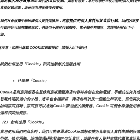
節所載的程序選擇退出我們的直接促銷
。如您有需要，本行必須停止使用您的個人資料作
直接促銷用途，而毋須向您收取任何費用。
您提供的個人資料用於直接行銷
我們只會根據中華民國個人資料保護法，將
。我們的直接
行銷內容可能有幾種形式，包括但不限於行銷郵件、電子郵件和簡訊，其詳情列於以下小
節。
[注意：如果已啟動 COOKIE/追蹤技術，請插入以下部分]
我們如何使用「Cookie」和其他類似的追蹤技術
什麼是「Cookie」
Cookie是商店伺服器在登錄商店或瀏覽商店內容時存儲在您的電腦，手機或任何其他
智慧終端設備中的小檔，通常包含標識符，商店名稱以及一些數位和字元。當您再次
訪問該商店時，該商店可以通過Cookie識別您的瀏覽器。Cookie 可能會存儲使用者
偏好和其他資訊。
（2） 如何使用「Cookie」
當您使用我們的商店時，我們可能會通過Cookie或類似技術蒐集個人資料主體的設備
型號、操作系統、設備標識碼和登錄IP位址資訊，並緩存個人資料主體的瀏覽資訊和