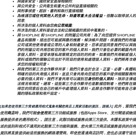
與國家安全、國防安全直接相關的;
與公共安全、公共衛生和重大公共利益直接相關的;
與刑事偵查、起訴、審判和執行直接相關;
為維護您
或任何其他人的生命、財產等重大合法權益
，但難以取得該人
同意;
所涉及的個人資料由您
向公眾揭露
;
所涉及的個人資料是從合法和公開揭露的資訊中蒐集的。
與 SHOPLINE 和 SHOPLINE 的附屬公司共用：為了向您提供 SHOPLINE 
產品和服務，提出您可能感興趣的推薦，解決帳戶問題，保護我們的附屬
公司或其他使用者或公眾的人身和財產安全，您承認並同意我們可以與我
們的附屬公司共用您和您的客戶的個人資料。我們只會在必要的範圍內共
享個人資料，並受本隱私政策規定的目的的約束。如果我們共用敏感個人
資料或我們的關聯公司出於不同目的使用和處理個人資料，我們將再次尋
求您的授權和同意。
與我們的第三方合作夥伴共享：我們只會出於合法、正當、必要、具體和
明確的目的共用個人資料，並且只會共用向您或您的客戶提供相關服務所
必需的個人資料。我們不會共用可以識別您
身份的個人資料
，除非法律
法規另有規定。通常，這些第三方合作夥伴也是數據控制者，他們將在徵
得您的同意后在自己的帳戶中處理個人資料。此類合作夥伴可能有自己單
獨的隱私政策和用戶協定。
 此外，當我
[如果您使用第三方营銷應用程式蒐集有關您商店上買家活動的資訊，請插入]
使用
商店
時
，
我們可能會
使用
第三方功能或服務（包括Apps Store、支付閘道或物流
服務提供者的應用程式）。請注意，此類功能或服務由第三方提供。本隱私政策中描
述的規則和程式不適用於此類第三方功能和服務。您向第三方商店或服務提供的任何
資訊將直接提供給這些服務的網路運營商。即使您通過商店訪問，您也必須遵守這些