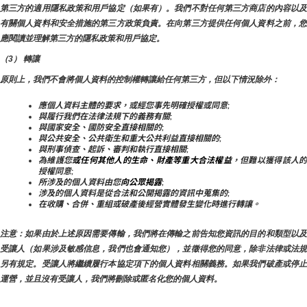
第三方的適用隱私政策和用戶協定（如果有）。我們不對任何第三方商店的內容以及
有關個人資料和安全措施的第三方政策負責。在向第三方提供任何個人資料之前，您
應閱讀並理解第三方的隱私政策和用戶協定。
（3） 轉讓
原則上，我們不會將個人資料的控制權轉讓給任何第三方，但以下情況除外：
應個人資料主體的要求，或經您事先明確授權或同意;
與履行我們在法律法規下的義務有關;
與國家安全、國防安全直接相關的;
與公共安全、公共衛生和重大公共利益直接相關的;
與刑事偵查、起訴、審判和執行直接相關;
為維護您
或任何其他人的生命、財產等重大合法權益
，但難以獲得該人
授權同意;
所涉及的個人資料由您
向公眾揭露
;
涉及的個人資料是從合法和公開揭露的資訊中蒐集的;
在收購、合併、重組或破產後經營實體發生變化時進行轉讓。
注意：如果由於上述原因需要傳輸，我們將在傳輸之前告知您資訊的目的和類型以及
受讓人（如果涉及敏感信息，我們也會通知您），並徵得您的同意，除非法律或法規
另有規定。受讓人將繼續履行本協定項下的個人資料相關義務。如果我們破產或停止
運營，並且沒有受讓人，我們將刪除或匿名化您的個人資料。