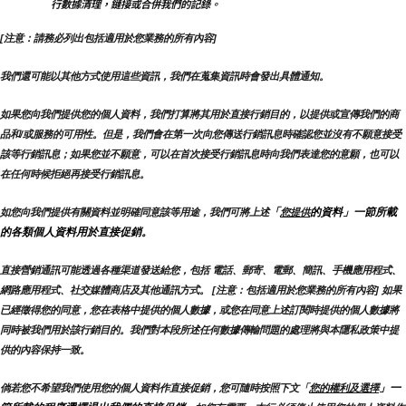
行數據清理，鏈接或合併我們的記錄。
[注意：請務必列出包括適用於您業務的所有內容]
我們還可能以其他方式使用這些資訊，我們在蒐集資訊時會發出具體通知。
如果您向我們提供您的個人資料，我們打算將其用於直接行銷目的，以提供或宣傳我們的商
品和/或服務的可用性。但是，我們會在第一次向您傳送行銷訊息時確認您並沒有不願意接受
該等行銷訊息；如果您並不願意，可以在首次接受行銷訊息時向我們表達您的意願，也可以
在任何時候拒絕再接受行銷訊息。
「
的資料」一節所載
如您向我們提供有關資料並明確同意該等用途，我們可將上述
您提供
的各類個人資料用於直接促銷。
直接營銷通訊可能透過各種渠道發送給您，包括 電話、郵寄、電郵、簡訊、手機應用程式、
網路應用程式、社交媒體商店及其他通訊方式。 [注意：包括適用於您業務的所有內容] 如果
已經徵得您的同意，您在表格中提供的個人數據，或您在同意上述訂閱時提供的個人數據將
同時被我們用於該行銷目的。我們對本段所述任何數據傳輸問題的處理將與本隱私政策中提
供的內容保持一致。
」一
倘若您不希望我們使用您的個人資料作直接促銷，您可隨時按照下文「
您的權利及選擇