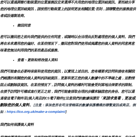
您可以通過調整行動裝置的位置服務設定來選擇不共用您的地理位置詳細資訊。要拒絕分享
您的地理位置詳細資訊，請按照行動裝置上的說明更改相關設置;否則，請聯繫您的服務提供
者或設備製造商。
撤回同意
您可以撤回您之前向我們提供的任何同意，或隨時以合法理由反對處理您的個人資料。我們
將在未來應用您的偏好。在某些情況下，撤回您對我們使用或揭露您的個人資料的同意將意
味著您無法利用我們的某些產品或服務。
查看、更新和修改個人資料
我們可能會在必要時保留和使用您的資訊，以實現上述目的。您有權要求訪問和接收有關我
們維護的有關您的個人資料的詳細資訊，更新和更正您的個人數據中的不準確之處，並酌情
阻止或刪除該資訊。在某些情況下，訪問個人資料的權利可能會受到當地法律要求的限制。
在授予訪問許可權或進行更正之前，我們可能會採取合理的步驟來驗證您的身份。您可以通
來請求查看，更改或
過發送電子郵件至{插入商店的CS電子郵件][注意我們的數據保護官「
刪除您的個人資料
。
 [注意：添加您所在司法管轄區的數據保護機構的聯繫資訊或商店。例
如：
https://ico.org.uk/make-a-complaint/
]
我們如何保護個人資料