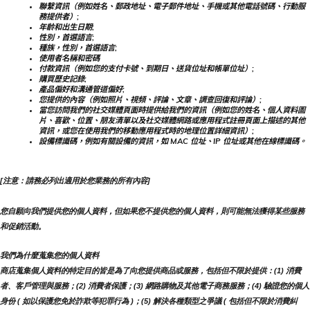
聯繫資訊（例如姓名、郵政地址、電子郵件地址、手機或其他電話號碼、行動服
務提供者）;
年齡和出生日期;
性別，首選語言;
種族，性別，首選語言;
使用者名稱和密碼
付款資訊（例如您的支付卡號、到期日、送貨位址和帳單位址）;
購買歷史記錄;
產品偏好和溝通管道偏好;
您提供的內容（例如照片、視頻、評論、文章、調查回復和評論）;
當您訪問我們的社交媒體頁面時提供給我們的資訊（例如您的姓名、個人資料圖
片、喜歡、位置、朋友清單以及社交媒體網路或應用程式註冊頁面上描述的其他
資訊，或您在使用我們的移動應用程式時的地理位置詳細資訊）;
設備標識碼，例如有關設備的資訊，如 MAC 位址、IP 位址或其他在線標識碼。
[注意：請務必列出適用於您業務的所有內容]
您自願向我們提供您的個人資料，但如果您不提供您的個人資料，則可能無法獲得某些服務
和促銷活動。
我們為什麼蒐集您的個人資料
商店蒐集個人資料的特定目的皆是為了向您提供商品或服務，包括但不限於提供：(1) 消費
者、客戶管理與服務；(2) 消費者保護；(3) 網路購物及其他電子商務服務；(4) 驗證您的個人
身份 ( 如以保護您免於詐欺等犯罪行為 )；(5) 解決各種類型之爭議 ( 包括但不限於消費糾