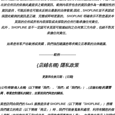
出於任何目的依賴此處提供之範例資訊。範例內容所包含的資訊僅作為一般概括性的
資訊提供，可能反映也可能未反映出最新的法律發展;因此，SHOPLINE並不承諾或
保證此範例的資訊是正確、完整或即時更新的。 SHOPLINE 明確表示不對您基於本
頁面的任何或所有內容採取或未採取的任何行動承擔任何責任。
此外， SHOPLINE 並不一定認可本頁面可能連結到之任何第三方內容，也絕不對其
承擔任何責任。
如果您有客戶在歐洲或美國，我們強烈建議您尋求獨立且專業的法律建議。
--------------範例----------------
{店鋪名稱} 隱私政策
更新和生效日期： [日期]
}的運營
{公司/商號/個人名稱}（以下簡稱「我們」，「我們」或「我們的」），{店舖名稱
商
，尊重您對隱私的關注，並重視我們與您的關係。 
當您訪問由我們的 SaaS 服務提供者 SHOPLINE（以下簡稱「SHOPLINE」）授權
我們建立的商店（以下簡稱「商店」）時，我們可能會蒐集和處理、利用有關您的個