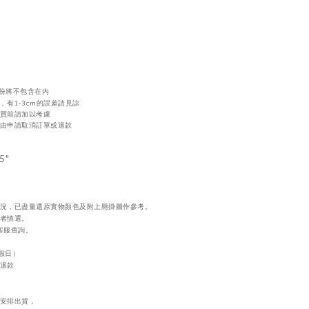
份將不包含在內
，
有1-3cm的誤差請見諒
買前請加以考慮
由申請取消訂單或退款
.5"
況，
已盡量還原實物顏色及附上懸掛圖作參考。
者慎選。
向客服查詢。
/假日）
退款
安排出貨，