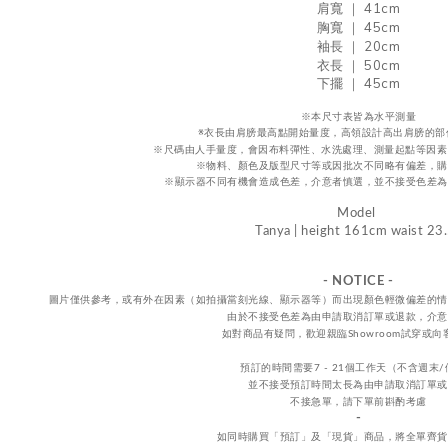
寬 ｜ 41
cm
肩
胸寬 ｜ 45
cm
袖長 ｜ 20
cm
衣長 ｜ 50cm
下擺 ｜ 45cm
※本尺寸表皆為水平測量
※
衣長由肩
膀
最高點開始量度，高領設計高出肩膀的部
※尺碼由人手量度，會因布料彈性、水洗處理、測量起點等因素
※物料、顏色及版型尺寸等或因批次不同略有偏差，購
※顯示器不同有機會造成色差，介意者慎選，
並不接受
色差
為
Model
Tanya | height 161cm waist 23
- NOTICE -
圖片僅供參考，或
有外在因素（如拍攝當刻光線、
顯示器等
）而出現顏色輕微偏差的情
由於不接受
色差
為由申請取消訂單或退款，
介意
如對商品有疑問，歡迎親臨Showroom試穿或
預訂的時間需要7 - 21個工作天（不含週末
並不接受預訂時間太長為由申請取消訂單或
不接急單，請下單前斟酌考慮
-
如同時購買「預訂」及「現貨」商品，將全單齊貨