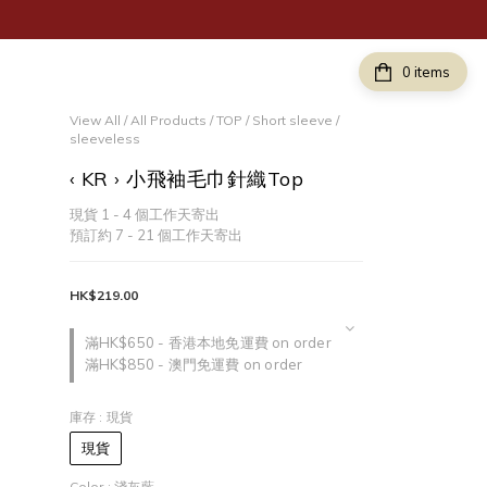
items
View All
/
All Products
/
TOP
/
Short sleeve /
sleeveless
‹ KR › 小飛袖毛巾針織Top
現貨 1 - 4 個工作天寄出
預訂約 7 - 21 個工作天寄出
HK$219.00
滿HK$650 - 香港本地免運費 on order
滿HK$850 - 澳門免運費 on order
庫存
: 現貨
現貨
Color
: 淺灰藍