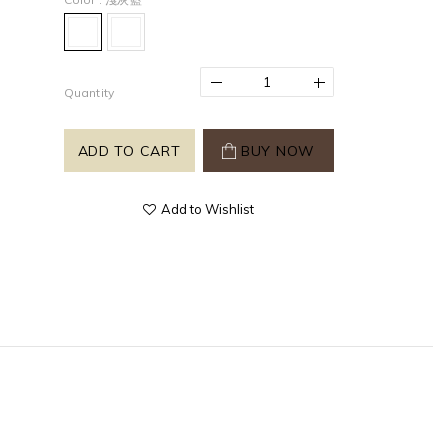
Quantity
ADD TO CART
BUY NOW
Add to Wishlist