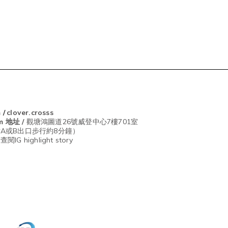
m
/
clover.crosss
om
地址 /
觀塘鴻圖道26號威登中心7樓701室
A或B出口步行約8分鐘）
G highlight story