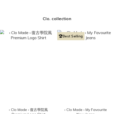
Clo. collection
🏆Best Selling
‹ Clo Made › 復古學院風
‹ Clo Made › My Favourite