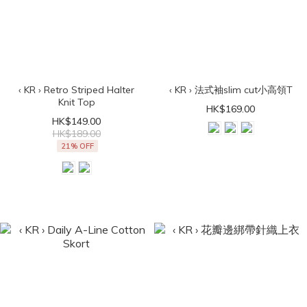
‹ KR › Retro Striped Halter
‹ KR › 法式袖slim cut小高領T
Knit Top
HK$169.00
HK$149.00
HK$189.00
21% OFF