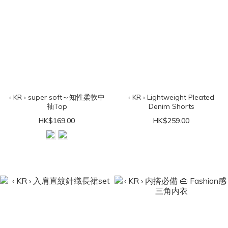
‹ KR › super soft～知性柔軟中
‹ KR › Lightweight Pleated
袖Top
Denim Shorts
HK$169.00
HK$259.00