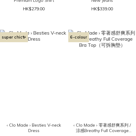
Premium Logo Shirt
New Jeans
HK$279.00
HK$339.00
super chic✨
6-colour
‹ Clo Made › Besties V-neck
‹ Clo Made › 零著感舒爽系列 /
Dress
涼感Breathy Full Coverage
Bra Top（可拆胸墊）