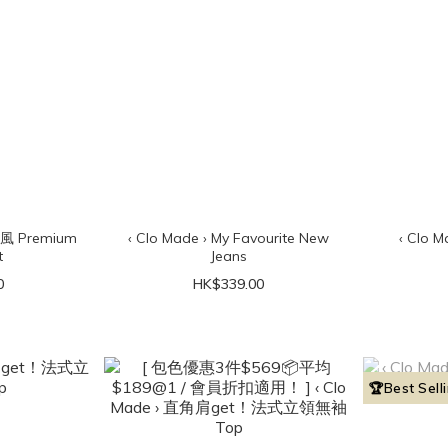
院風 Premium
‹ Clo Made › My Favourite New
‹ Clo Made › Bes
t
Jeans
0
HK$339.00
🏆Best Sell