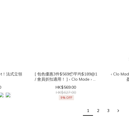
肩get！法式立領
[ 包色優惠3件$569📦平均$189@1
‹ Clo Made › 任何場合適用✨超輕
/ 會員折扣適用！ ] ‹ Clo Made › 直
角肩get！法式立領無袖Top
0
HK$569.00
HK$627.00
9% OFF
1
2
3