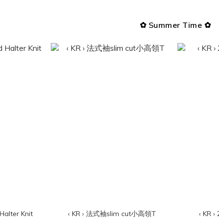
✿ Summer Time ✿
Halter Knit
‹ KR › 法式袖slim cut小高領T
‹ KR