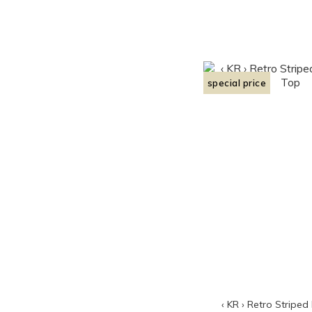
special price
‹ KR › Retro Striped 