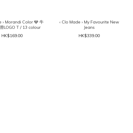
e › Morandi Color 🩶 牛
‹ Clo Made › My Favourite New
OGO T / 13 colour
Jeans
HK$169.00
HK$339.00