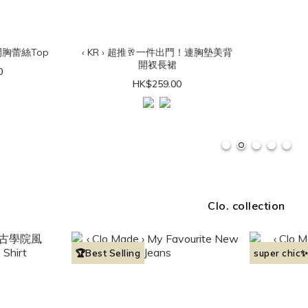
穿感開胸蕾絲Top
‹ KR › 超推🥂一件出門！連胸墊美背
開衩長裙
0
HK$259.00
Clo. collection
🏆Best Selling
super chic