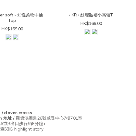
super soft～知性柔軟中袖
‹ KR › 紋理皺褶小高領T
Top
HK$169.00
HK$169.00
m
/
clover.crosss
om
地址 /
觀塘鴻圖道26號威登中心7樓701室
A或B出口步行約8分鐘）
G highlight story