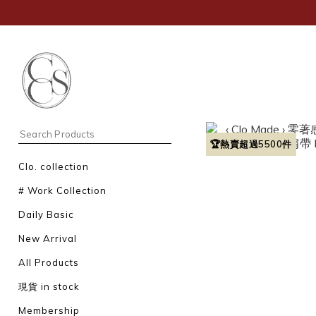
🏆熱賣超過5500件
Clo. collection
# Work Collection
Daily Basic
New Arrival
All Products
現貨 in stock
Membership