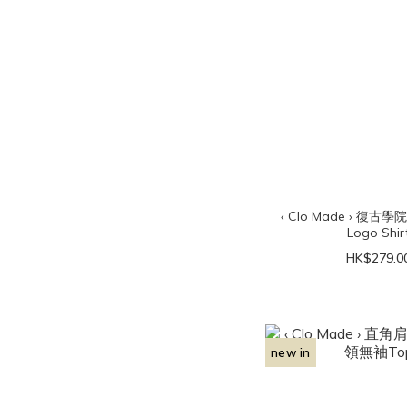
‹ Clo Made › 復古學
Logo Shir
HK$279.0
new in