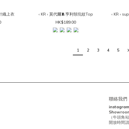
帶針織上衣
‹ KR › 莫代爾🧵亨利領坑紋Top
‹ KR › 
0
HK$189.00
1
2
3
4
5
聯絡我們
instagra
Showro
（牛頭角站
開放時間請查閱I