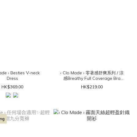
ties V-neck
‹ Clo Made › 零著感舒爽系列 / 涼
Dress
感Breathy Full Coverage Bra
Top（可拆胸墊）
HK$369.00
HK$219.00
ing