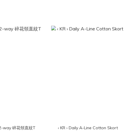
 › 2-way 碎花領直紋T
‹ KR › Daily A-Line Cotton Skort