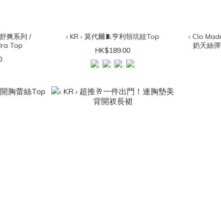
著感舒爽系列 /
‹ KR › 莫代爾🧵亨利領坑紋Top
‹ Clo Mad
ra Top
奶天絲彈滑L
HK$189.00
0