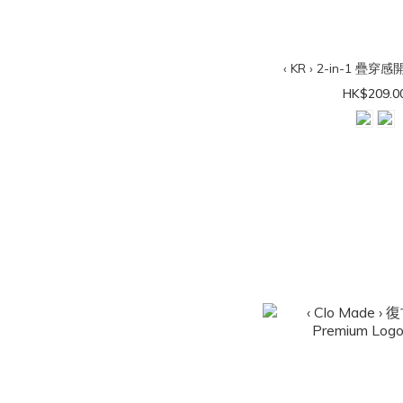
‹ KR › 2-in-1 疊
HK$209.0