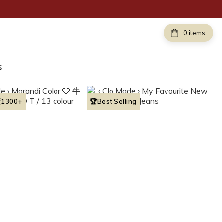
items
S
1300+
🏆Best Selling