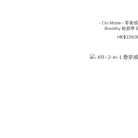
‹ Clo Made › 零
Breathy 粗肩帶 B
HK$229.0