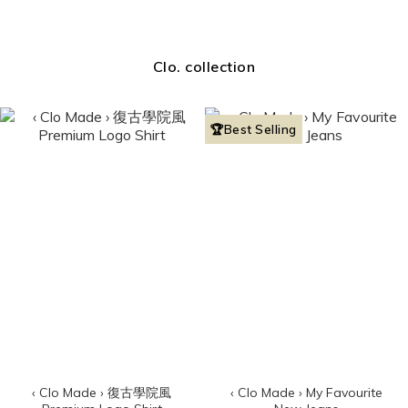
Clo. collection
🏆Best Selling
‹ Clo Made › 復古學院風
‹ Clo Made › My Favourite