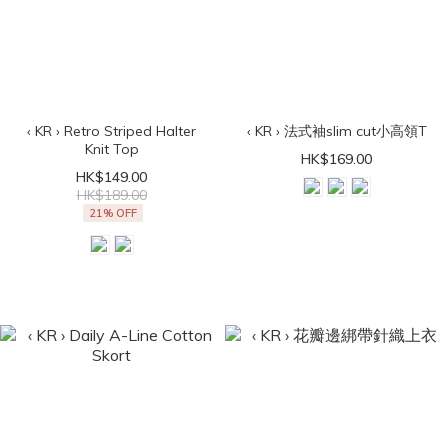
‹ KR › Retro Striped Halter
‹ KR › 法式袖slim cut小高領T
Knit Top
HK$169.00
HK$149.00
HK$189.00
21% OFF