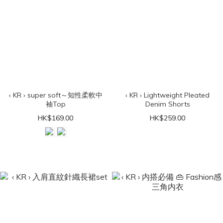
‹ KR › super soft～知性柔軟中
‹ KR › Lightweight Pleated
袖Top
Denim Shorts
HK$169.00
HK$259.00