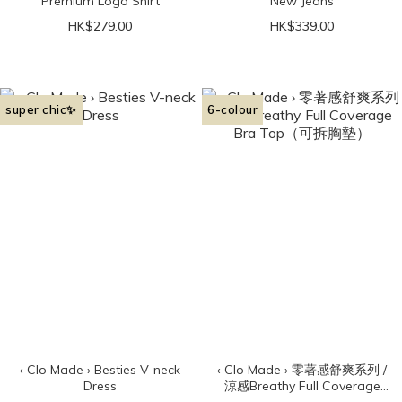
Premium Logo Shirt
New Jeans
HK$279.00
HK$339.00
super chic✨
6-colour
‹ Clo Made › Besties V-neck
‹ Clo Made › 零著感舒爽系列 /
Dress
涼感Breathy Full Coverage
Bra Top（可拆胸墊）