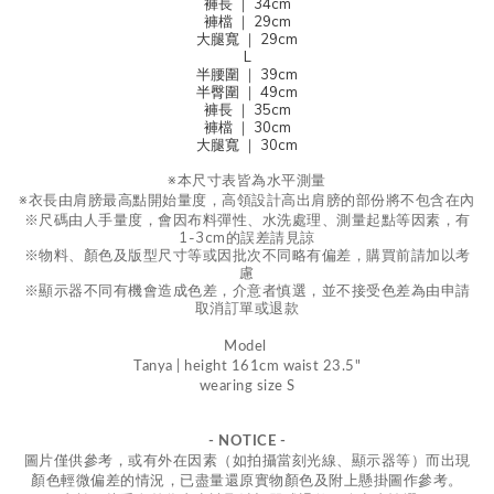
褲長
｜ 34cm
褲檔
｜ 29cm
大腿寬 ｜ 29cm
L
半腰圍 ｜ 39cm
半臀圍
｜ 49cm
褲長
｜ 35cm
褲檔
｜ 30cm
大腿寬 ｜ 30cm
※本尺寸表皆為水平測量
※
衣長由肩
膀
最高點開始量度，高領設計高出肩膀的部份將不包含在內
※尺碼由人手量度，會因布料彈性、水洗處理、測量起點等因素，有
1-3cm的誤差請見諒
※物料、顏色及版型尺寸等或因批次不同略有偏差，購買前請加以考
慮
※顯示器不同有機會造成色差，介意者慎選，並不接受色差為由申請
取消訂單或退款
Model
Tanya | height 161cm waist 23.5"
wearing size S
- NOTICE -
圖片僅供參考，或
有外在因素（如拍攝當刻光線、
顯示器等
）而出現
顏色輕微偏差的情況，
已盡量還原實物顏色及附上懸掛圖作參考。