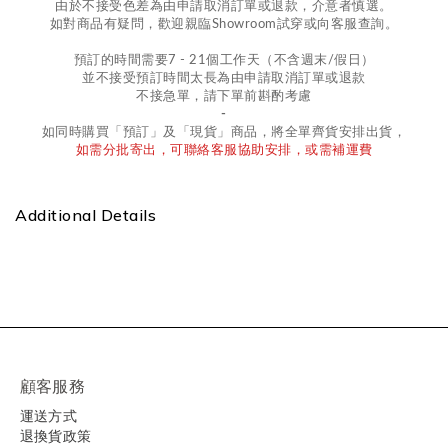
由於不接受
色差
為由申請取消訂單或退款，
介意者慎選。
如對商品有疑問，歡迎親臨Showroom試穿或向客服查詢。
預訂的時間需要7 - 21個工作天（不含週末/假日）
並不接受預訂時間太長為由申請取消訂單或退款
不接急單，請下單前斟酌考慮
-
如同時購買「預訂」及「現貨」商品，將全單齊貨安排出貨，
如需分批寄出，可聯絡客服協助安排，或需補運費
Additional Details
顧客服務
運送方式
退換貨政策