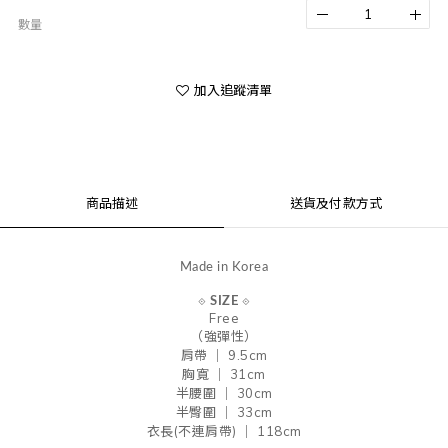
數量
加入追蹤清單
商品描述
送貨及付款方式
Made in Korea
⟐
SIZE
⟐
Free
（強彈性）
肩帶 ｜ 9.5
cm
胸寬 ｜ 31
cm
半腰圍 ｜ 30
cm
半臀圍 ｜ 33
cm
衣長(不連肩帶) ｜ 118cm