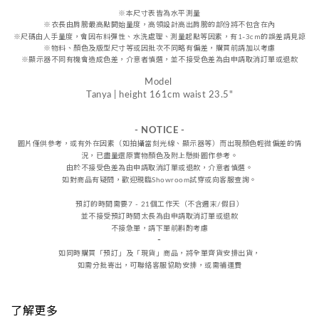
※本尺寸表皆為水平測量
※
衣長由肩
膀
最高點開始量度，高領設計高出肩膀的部份將不包含在內
※尺碼由人手量度，會因布料彈性、水洗處理、測量起點等因素，
有1-3cm的誤差請見諒
※物料、顏色及版型尺寸等或因批次不同略有偏差，購買前請加以考慮
※顯示器不同有機會造成色差，介意者慎選，
並不接受
色差
為由申請取消訂單或退款
Model
Tanya | height 161cm waist 23.5"
- NOTICE -
圖片僅供參考，或
有外在因素（如拍攝當刻光線、
顯示器等
）而出現顏色輕微偏差的情
況，
已盡量還原實物顏色及附上懸掛圖作參考。
由於不接受
色差
為由申請取消訂單或退款，
介意者慎選。
如對商品有疑問，歡迎親臨Showroom試穿或向客服查詢。
預訂的時間需要7 - 21個工作天（不含週末/假日）
並不接受預訂時間太長為由申請取消訂單或退款
不接急單，請下單前斟酌考慮
-
如同時購買「預訂」及「現貨」商品，將全單齊貨安排出貨，
如需分批寄出，可聯絡客服協助安排，或需補運費
了解更多