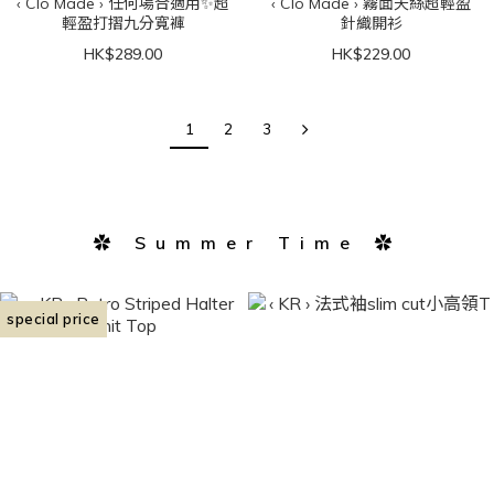
‹ Clo Made › 任何場合適用✨超
‹ Clo Made › 霧面天絲超輕盈
輕盈打摺九分寬褲
針織開衫
HK$289.00
HK$229.00
1
2
3
✿ Summer Time ✿
special price