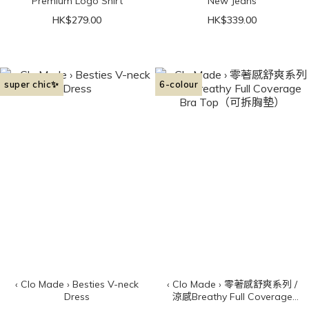
Premium Logo Shirt
New Jeans
HK$279.00
HK$339.00
super chic✨
6-colour
‹ Clo Made › Besties V-neck
‹ Clo Made › 零著感舒爽系列 /
Dress
涼感Breathy Full Coverage
Bra Top（可拆胸墊）