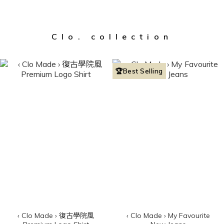
Clo. collection
🏆Best Selling
‹ Clo Made › 復古學院風
‹ Clo Made › My Favourite