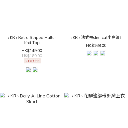
‹ KR › Retro Striped Halter
‹ KR › 法式袖slim cut小高領T
Knit Top
HK$169.00
HK$149.00
HK$189.00
21% OFF