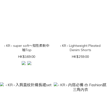
‹ KR › super soft～知性柔軟中
‹ KR › Lightweight Pleated
袖Top
Denim Shorts
HK$169.00
HK$259.00