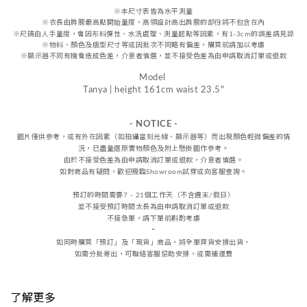
※本尺寸表皆為水平測量
※
衣長由肩
膀
最高點開始量度，高領設計高出肩膀的部份將不包含在內
※尺碼由人手量度，會因布料彈性、水洗處理、測量起點等因素，
有1-3cm的誤差請見諒
※物料、顏色及版型尺寸等或因批次不同略有偏差，購買前請加以考慮
※顯示器不同有機會造成色差，介意者慎選，
並不接受
色差
為由申請取消訂單或退款
Model
Tanya | height 161cm waist 23.5"
- NOTICE -
圖片僅供參考，或
有外在因素（如拍攝當刻光線、
顯示器等
）而出現顏色輕微偏差的情
況，
已盡量還原實物顏色及附上懸掛圖作參考。
由於不接受
色差
為由申請取消訂單或退款，
介意者慎選。
如對商品有疑問，歡迎親臨Showroom試穿或向客服查詢。
預訂的時間需要7 - 21個工作天（不含週末/假日）
並不接受預訂時間太長為由申請取消訂單或退款
不接急單，請下單前斟酌考慮
-
如同時購買「預訂」及「現貨」商品，將全單齊貨安排出貨，
如需分批寄出，可聯絡客服協助安排，或需補運費
了解更多