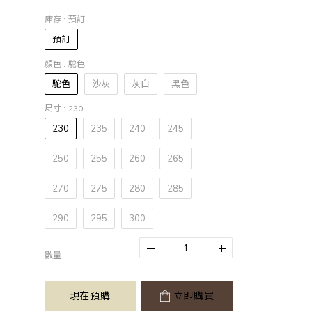
庫存
: 預訂
預訂
顏色
: 駝色
駝色
沙灰
灰白
黑色
尺寸
: 230
230
235
240
245
250
255
260
265
270
275
280
285
290
295
300
數量
現在預購
立即購買