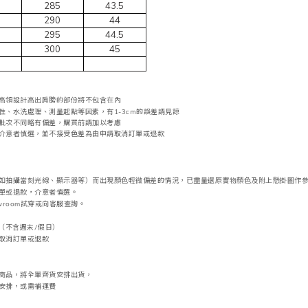
285
43.5
290
44
295
44.5
300
45
高領設計高出肩膀的部份將不包含在內
性、水洗處理、測量起點等因素，
有1-3cm的誤差請見諒
批次不同略有偏差，購買前請加以考慮
介意者慎選，
並不接受
色差
為由申請取消訂單或退款
如拍攝當刻光線、
顯示器等
）而出現顏色輕微偏差的情況，
已盡量還原實物顏色及附上懸掛圖作
單或退款，
介意者慎選。
wroom試穿或向客服查詢。
天（不含週末/假日）
取消訂單或退款
商品，將全單齊貨安排出貨，
安排，或需補運費