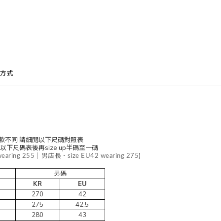
方式
鞋款不同 請細閱以下尺碼對照表
以下尺碼表後再size up半碼至一碼
)
wearing 255｜男店長 - size EU42 wearing 275
男碼
KR
EU
270
42
275
42.5
280
43