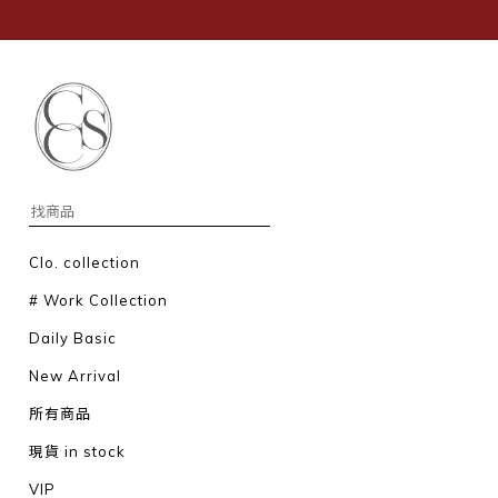
Clo. collection
# Work Collection
Daily Basic
New Arrival
所有商品
現貨 in stock
VIP