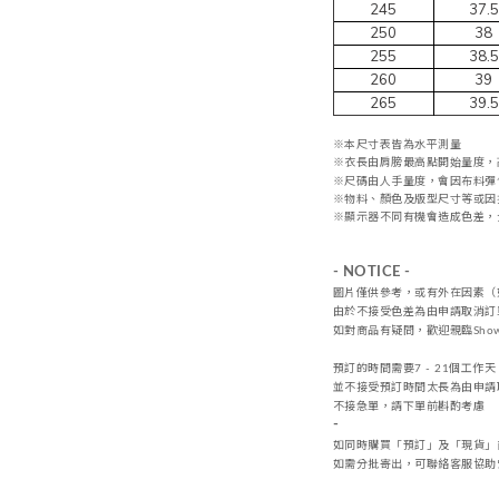
245
37.5
250
38
255
38.5
260
39
265
39.5
※本尺寸表皆為水平測量
※
衣長由肩
膀
最高點開始量度，
※尺碼由人手量度，會因布料彈
※物料、顏色及版型尺寸等或因
※顯示器不同有機會造成色差，
- NOTICE -
圖片僅供參考，或
有外在因素（
由於不接受
色差
為由申請取消訂
如對商品有疑問，歡迎親臨Sho
預訂的時間需要7 - 21個工作
並不接受預訂時間太長為由申請
不接急單，請下單前斟酌考慮
-
如同時購買「預訂」及「現貨」
如需分批寄出，可聯絡客服協助