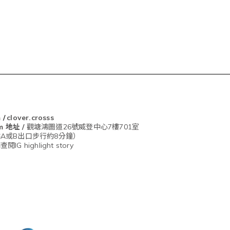
m
/
clover.crosss
om
地址 /
觀塘鴻圖道26號威登中心7樓701室
A或B出口步行約8分鐘）
G highlight story