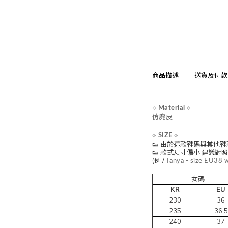
商品描述
送貨及付款
⟐
Material
⟐
仿麂皮
⟐
SIZE
⟐
👟 由於這款鞋碼與其他
👟 款式尺寸偏小 建議對照
(例 /
Tanya -
size EU38 
女碼
KR
EU
230
36
235
36.5
240
37