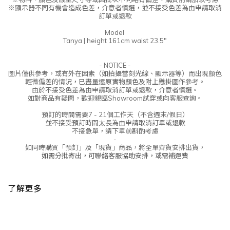
※顯示器不同有機會造成色差，介意者慎選，並不接受色差為由申請取消
訂單或退款
Model
Tanya | height 161cm waist 23.5"
- NOTICE -
圖片僅供參考，或
有外在因素（如拍攝當刻光線、
顯示器等
）而出現顏色
輕微偏差的情況，
已盡量還原實物顏色及附上懸掛圖作參考。
由於不接受
色差
為由申請取消訂單或退款，
介意者慎選。
如對商品有疑問，歡迎親臨Showroom試穿或向客服查詢。
預訂的時間需要7 - 21個工作天（不含週末/假日）
並不接受預訂時間太長為由申請取消訂單或退款
不接急單，請下單前斟酌考慮
-
如同時購買「預訂」及「現貨」商品，將全單齊貨安排出貨，
如需分批寄出，可聯絡客服協助安排，或需補運費
了解更多