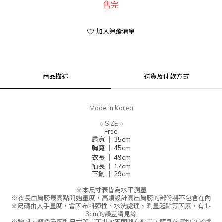
售完
加入追蹤清單
商品描述
送貨及付款方式
Made in Korea
⟐
SIZE
⟐
Free
肩寬 ｜ 35cm
胸寬 ｜ 45cm
衣長 ｜ 49cm
袖長 ｜ 17cm
下擺 ｜ 29cm
※本尺寸表皆為水平測量
※
衣長由肩
膀
最高點開始量度，高領設計高出肩膀的部份將不包含在內
※尺碼由人手量度，會因布料彈性、水洗處理、測量起點等因素，有1-
3cm的誤差請見諒
※物料、顏色及版型尺寸等或因批次不同略有偏差，購買前請加以考慮