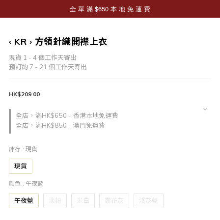
‹ KR › 方領針織開襟上衣
現貨 1 - 4 個工作天寄出
預訂約 7 - 21 個工作天寄出
HK$209.00
全店，滿HK$650 - 香港本地免運費
全店，滿HK$850 - 澳門免運費
庫存
: 現貨
現貨
顏色
: 午夜藍
午夜藍
淡粉
米白
霧花灰
淺灰藍