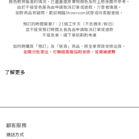
顏色輕微偏差的情況，
已盡量還原實物顏色及附上懸掛圖作參考。
由於不接受
色差
為由申請取消訂單或退款，
介意者慎選。
如對商品有疑問，歡迎親臨Showroom試穿或向客服查詢。
預訂的時間需要7 - 21個工作天（不含週末/假日）
並不接受預訂時間太長為由申請取消訂單或退款
不接急單，請下單前斟酌考慮
-
如同時購買「預訂」及「現貨」商品，將全單齊貨安排出貨，
如需分批寄出，可聯絡客服協助安排，或需補運費
了解更多
顧客服務
運送方式