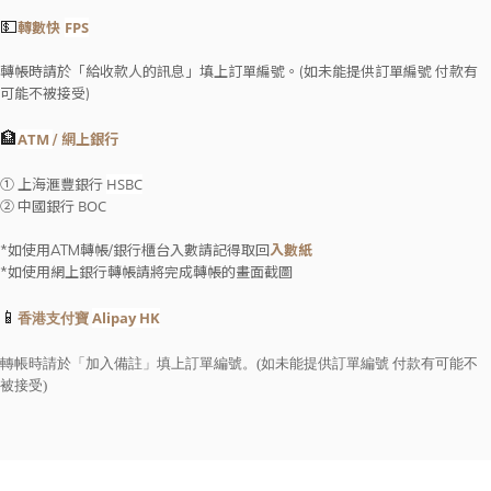
💵
FPS
轉數快
轉帳時請於「給收款人的訊息」填上訂單編號。(如未能提供訂單編號 付款有
可能不被接受)
🏦
ATM
/ 網上銀行
HSBC
① 上海滙豐銀行
BOC
② 中國銀行
*如使用ATM轉帳/銀行櫃台入數請記得取回
入數紙
*如使用網上銀行轉帳請將完成轉帳的畫面截圖
📱
Alipay HK
香港支付寶
轉帳時請於「加入備註」填上訂單編號。(如未能提供訂單編號 付款有可能不
被接受)