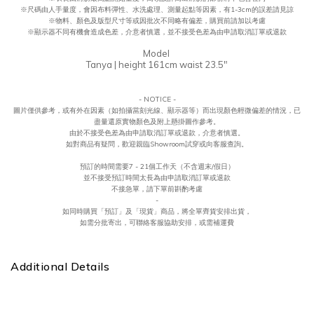
※尺碼由人手量度，會因布料彈性、水洗處理、測量起點等因素，有1-3cm的誤差請見諒
※物料、顏色及版型尺寸等或因批次不同略有偏差，購買前請加以考慮
※顯示器不同有機會造成色差，介意者慎選，並不接受色差為由申請取消訂單或退款
Model
Tanya | height 161cm waist 23.5"
- NOTICE -
圖片僅供參考，或
有外在因素（如拍攝當刻光線、
顯示器等
）而出現顏色輕微偏差的情況，
已
盡量還原實物顏色及附上懸掛圖作參考。
由於不接受
色差
為由申請取消訂單或退款，
介意者慎選。
如對商品有疑問，歡迎親臨Showroom試穿或向客服查詢。
預訂的時間需要7 - 21個工作天（不含週末/假日）
並不接受預訂時間太長為由申請取消訂單或退款
不接急單，請下單前斟酌考慮
-
如同時購買「預訂」及「現貨」商品，將全單齊貨安排出貨，
如需分批寄出，可聯絡客服協助安排，或需補運費
Additional Details