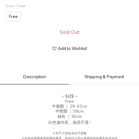
Size
: Free
Free
Sold Out
Add to Wishlist
Description
Shipping & Payment
⟐
SIZE
⟐
Free
半腰圍 ｜ 29-42cm
半臀圍
｜ 58cm
褲長 ｜ 90cm
白色連内里，保證不透 !
※本尺寸表皆為水平測量
※
衣長由肩
膀
最高點開始量度，高領設計高出肩膀的部份將不包含在內