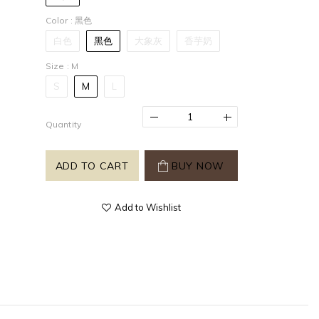
Color
: 黑色
白色
黑色
大象灰
香芋奶
Size
: M
S
M
L
Quantity
ADD TO CART
BUY NOW
Add to Wishlist