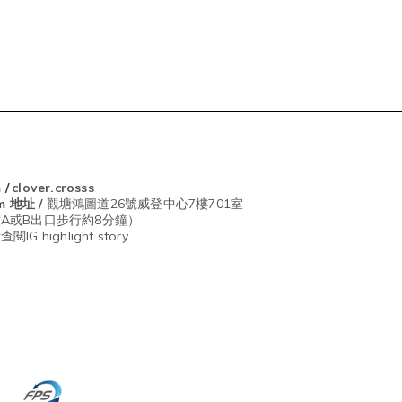
m
/
clover.crosss
om
地址 /
觀塘鴻圖道26號威登中心7樓701室
A或B出口步行約8分鐘）
G highlight story