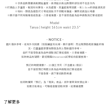
※
衣長由肩
膀
最高點開始量度，高領設計高出肩膀的部份將不包含在內
※尺碼由人手量度，會因布料彈性、水洗處理、測量起點等因素，
有1-3cm的誤差請見諒
※物料、顏色及版型尺寸等或因批次不同略有偏差，購買前請加以考慮
※顯示器不同有機會造成色差，介意者慎選，
並不接受
色差
為由申請取消訂單或退款
Model
Tanya | height 161cm waist 23.5"
- NOTICE -
圖片僅供參考，或
有外在因素（如拍攝當刻光線、
顯示器等
）而出現顏色輕微偏差的情
況，
已盡量還原實物顏色及附上懸掛圖作參考。
由於不接受
色差
為由申請取消訂單或退款，
介意者慎選。
如對商品有疑問，歡迎親臨Showroom試穿或向客服查詢。
預訂的時間需要7 - 21個工作天（不含週末/假日）
並不接受預訂時間太長為由申請取消訂單或退款
不接急單，請下單前斟酌考慮
-
如同時購買「預訂」及「現貨」商品，將全單齊貨安排出貨，
如需分批寄出，可聯絡客服協助安排，或需補運費
了解更多