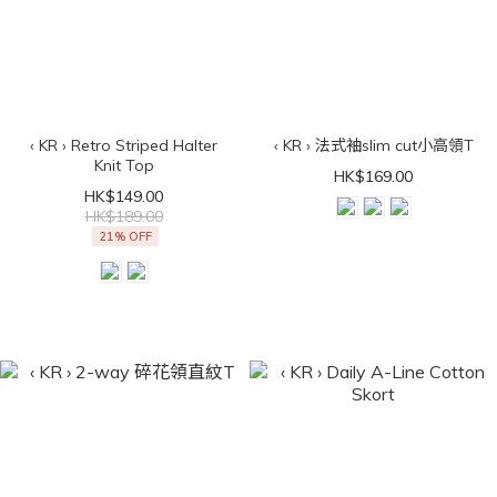
‹ KR › Retro Striped Halter
‹ KR › 法式袖slim cut小高領T
Knit Top
HK$169.00
HK$149.00
HK$189.00
21% OFF