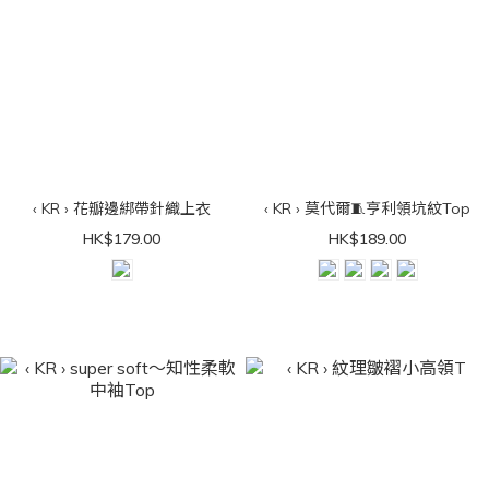
‹ KR › 花瓣邊綁帶針織上衣
‹ KR › 莫代爾🧵亨利領坑紋Top
HK$179.00
HK$189.00