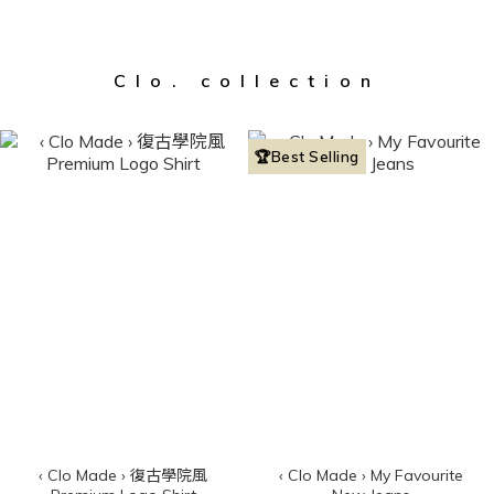
Clo. collection
🏆Best Selling
‹ Clo Made › 復古學院風
‹ Clo Made › My Favourite