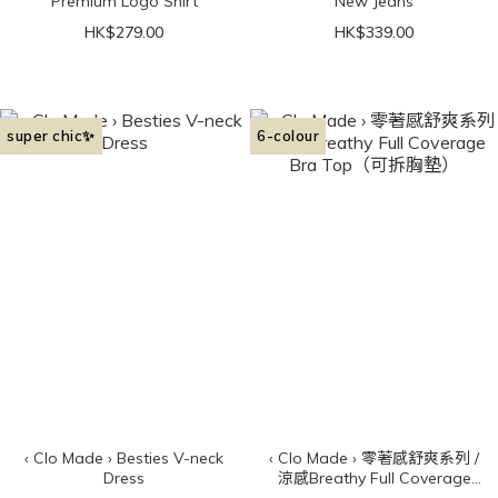
Premium Logo Shirt
New Jeans
HK$279.00
HK$339.00
super chic✨
6-colour
‹ Clo Made › Besties V-neck
‹ Clo Made › 零著感舒爽系列 /
Dress
涼感Breathy Full Coverage
Bra Top（可拆胸墊）