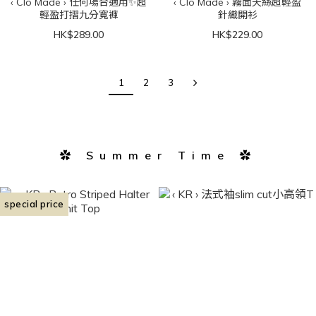
‹ Clo Made › 任何場合適用✨超
‹ Clo Made › 霧面天絲超輕盈
輕盈打摺九分寬褲
針織開衫
HK$289.00
HK$229.00
1
2
3
✿ Summer Time ✿
special price