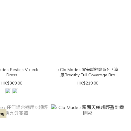
ties V-neck
‹ Clo Made › 零著感舒爽系列 / 涼
Dress
感Breathy Full Coverage Bra
Top（可拆胸墊）
HK$369.00
HK$219.00
ing