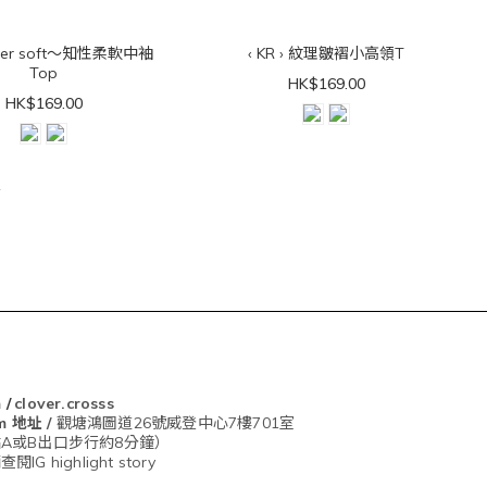
super soft～知性柔軟中袖
‹ KR › 紋理皺褶小高領T
Top
HK$169.00
HK$169.00
m
/
clover.crosss
om
地址 /
觀塘鴻圖道26號威登中心7樓701室
A或B出口步行約8分鐘）
G highlight story