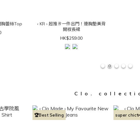
穿感開胸蕾絲Top
‹ KR › 超推🥂一件出門！連胸墊美背
開衩長裙
0
HK$259.00
Clo. collecti
🏆Best Selling
super chic