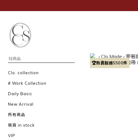
🏆熱賣超過5500件
Clo. collection
# Work Collection
Daily Basic
New Arrival
所有商品
現貨 in stock
VIP