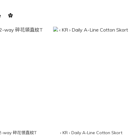
e ✿
 › 2-way 碎花領直紋T
‹ KR › Daily A-Line Cotton Skort