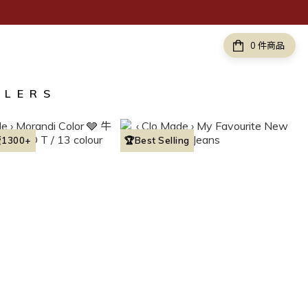
件商品
LLERS
1300+
🏆Best Selling