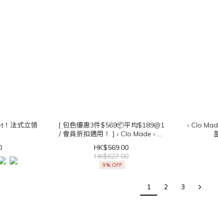
肩get！法式立領
[ 包色優惠3件$569📦平均$189@1
‹ Clo Made › 任何場合適用✨超輕
/ 會員折扣適用！ ] ‹ Clo Made › 直
角肩get！法式立領無袖Top
0
HK$569.00
HK$627.00
9% OFF
1
2
3