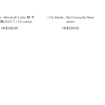
e › Morandi Color 🩶 牛
‹ Clo Made › My Favourite New
OGO T / 13 colour
Jeans
HK$169.00
HK$339.00