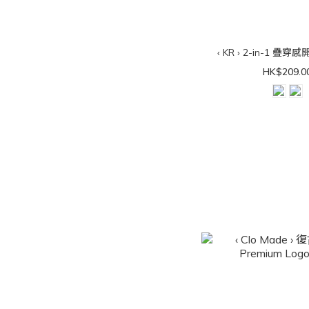
‹ KR › 2-in-1 疊
HK$209.0