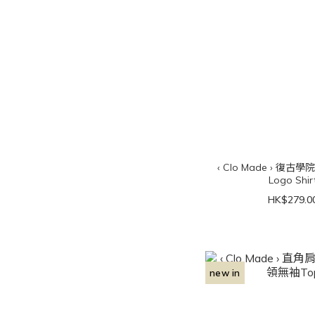
‹ Clo Made › 復古學
Logo Shir
HK$279.0
new in