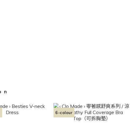
on
✨
6-colour