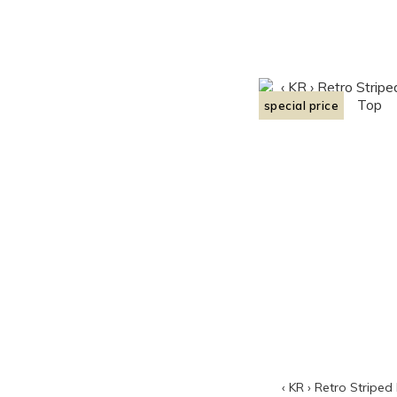
special price
‹ KR › Retro Striped 