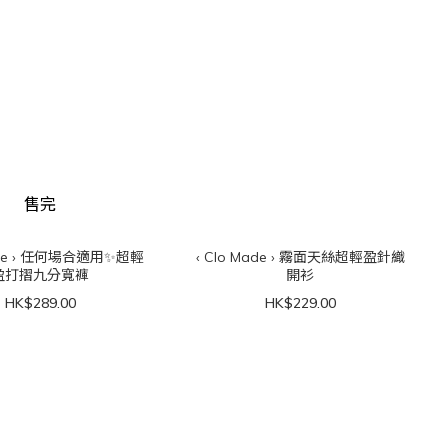
售完
‹ Clo Made › 霧面天絲超輕盈針織
盈打摺九分寬褲
開衫
HK$289.00
HK$229.00