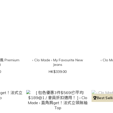
院風 Premium
‹ Clo Made › My Favourite New
‹ Clo Made › Bes
t
Jeans
0
HK$339.00
🏆Best Sell