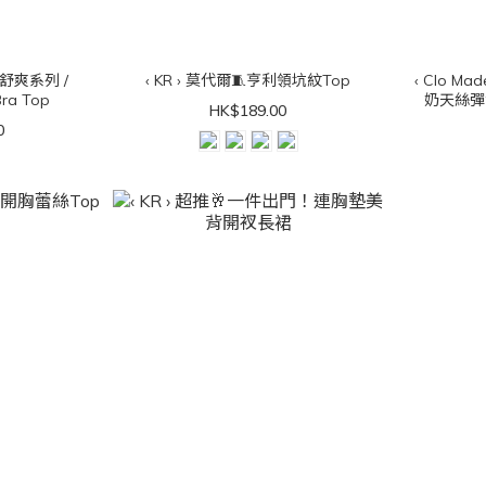
著感舒爽系列 /
‹ KR › 莫代爾🧵亨利領坑紋Top
‹ Clo Mad
ra Top
奶天絲彈滑L
HK$189.00
0