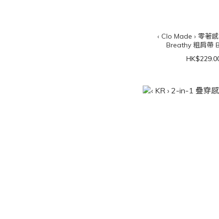
‹ Clo Made › 零
Breathy 粗肩帶 B
HK$229.0