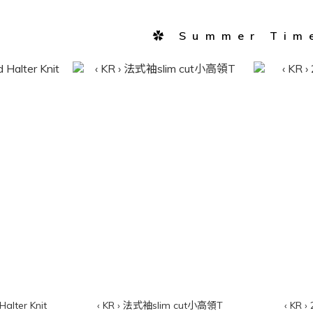
✿ Summer Tim
Halter Knit
‹ KR › 法式袖slim cut小高領T
‹ KR