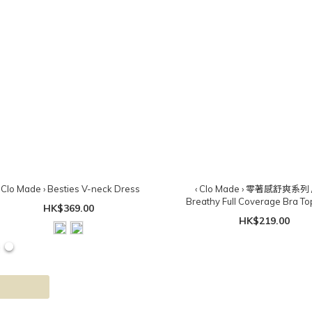
‹ Clo Made › Besties V-neck Dress
‹ Clo Made › 零著感舒爽系列 
Breathy Full Coverage Bra
HK$369.00
胸墊）
HK$219.00