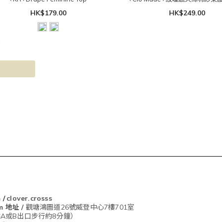
HK$179.00
HK$249.00
m
/
clover.crosss
om
地址 /
觀塘鴻圖道26號威登中心7樓701室
A或B出口步行約8分鐘）