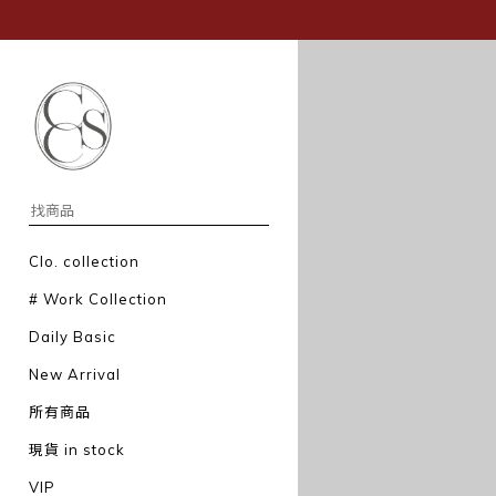
Clo. collection
# Work Collection
Daily Basic
New Arrival
所有商品
現貨 in stock
VIP