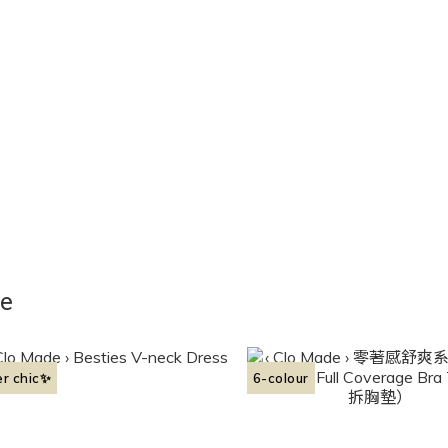
de
er chic✨
6-colour