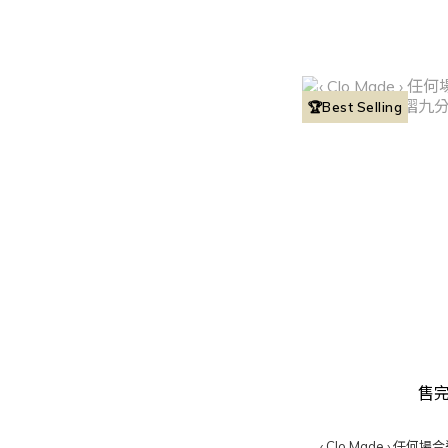
🏆Best Selling
售
‹ Clo Made › 任何場合適用✨超輕盈打摺