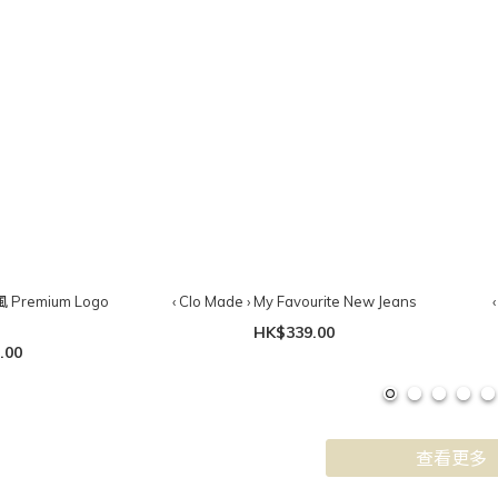
風 Premium Logo
‹ Clo Made › My Favourite New Jeans
HK$339.00
.00
查看更多