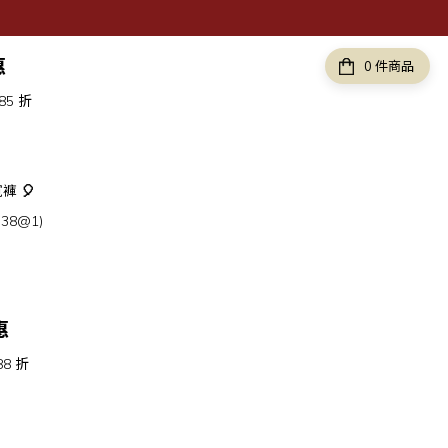
惠
件商品
 85 折
分寬褲
🎈
38@1)
惠
 88 折