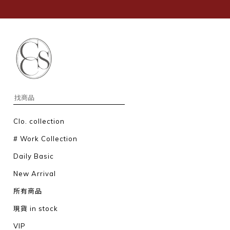
Clo. collection
# Work Collection
Daily Basic
New Arrival
所有商品
現貨 in stock
VIP