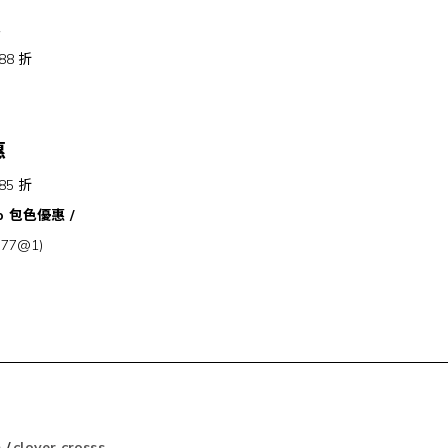
惠
 88 折
惠
 85 折
Top 包色優惠 /
77@1)
m
/
clover.crosss