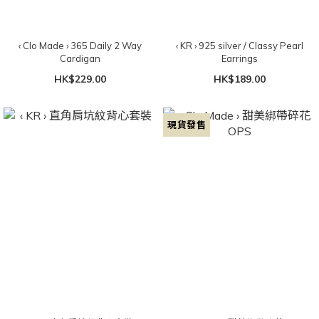
‹ Clo Made › 365 Daily 2 Way
‹ KR › 925 silver / Classy Pearl
Cardigan
Earrings
HK$229.00
HK$189.00
現貨發售