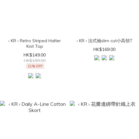
‹ KR › Retro Striped Halter
‹ KR › 法式袖slim cut小高領T
Knit Top
HK$169.00
HK$149.00
HK$189.00
21% OFF