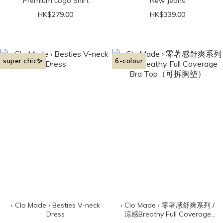
Premium Logo Shirt
New Jeans
HK$279.00
HK$339.00
super chic✨
6-colour
‹ Clo Made › Besties V-neck
‹ Clo Made › 零著感舒爽系列 /
Dress
涼感Breathy Full Coverage
Bra Top（可拆胸墊）