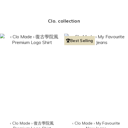
Clo. collection
🏆Best Selling
‹ Clo Made › 復古學院風
‹ Clo Made › My Favourite