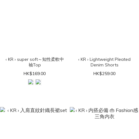
‹ KR › super soft～知性柔軟中
‹ KR › Lightweight Pleated
袖Top
Denim Shorts
HK$169.00
HK$259.00