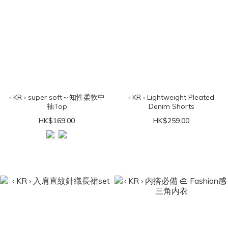
‹ KR › super soft～知性柔軟中
‹ KR › Lightweight Pleated
袖Top
Denim Shorts
HK$169.00
HK$259.00