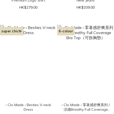
Premium Logo Shirt
New Jeans
HK$279.00
HK$339.00
super chic✨
6-colour
‹ Clo Made › Besties V-neck
‹ Clo Made › 零著感舒爽系列 /
Dress
涼感Breathy Full Coverage
Bra Top（可拆胸墊）