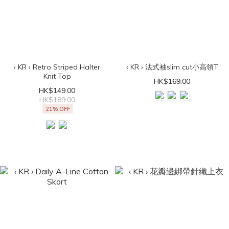
‹ KR › Retro Striped Halter
‹ KR › 法式袖slim cut小高領T
Knit Top
HK$169.00
HK$149.00
HK$189.00
21% OFF