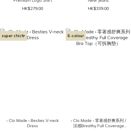
Premium Logo Shirt
New Jeans
HK$279.00
HK$339.00
super chic✨
6-colour
‹ Clo Made › Besties V-neck
‹ Clo Made › 零著感舒爽系列 /
Dress
涼感Breathy Full Coverage
Bra Top（可拆胸墊）