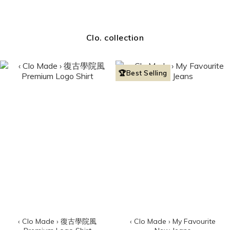
Clo. collection
🏆Best Selling
‹ Clo Made › 復古學院風
‹ Clo Made › My Favourite