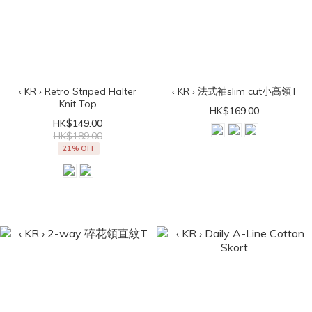
‹ KR › Retro Striped Halter
‹ KR › 法式袖slim cut小高領T
Knit Top
HK$169.00
HK$149.00
HK$189.00
21% OFF