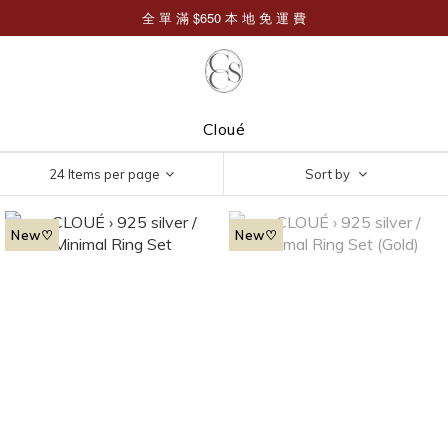
Cloué
24 Items per page
Sort by
New♡
New♡